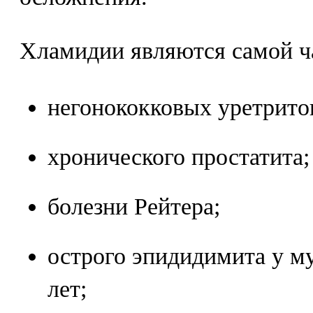
Хламидии являются самой ч
негонококковых уретрито
хронического простатита;
болезни Рейтера;
острого эпидидимита у му
лет;