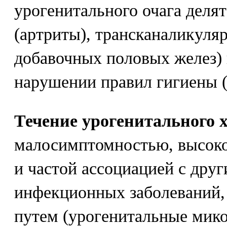
урогенитального очага деля
(артриты), трансканаликуля
добавочных половых желез)
нарушении правил гигиены (
Течение урогенитального 
малосимптомностью, высоко
и частой ассоциацией с дру
инфекционных заболеваний
путем (урогенитальные мико