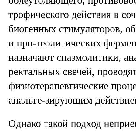
болеутоляющего, противово
трофического действия в со
биогенных стимуляторов, о
и про-теолитических фермен
назначают спазмолитики, ан
ректальных свечей, проводя
физиотерапевтические проц
анальге-зирующим действие
Однако такой подход непри