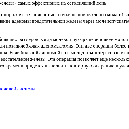
елезы - самые эффективные на сегодняшний день.
 опорожняется полностью, почки не повреждены) может бы
аление аденомы предстательной железы через мочеиспускате
больших размеров, когда мочевой пузырь переполнен мочой
ли позадилобковая аденомэктомия. Эти две операции более
ания. Если больной аденомой еще молод и заинтересован в 
редстательной железы. Эта операция позволяет еще нескольк
ого времени придется выполнить повторную операцию и удал
половой системы