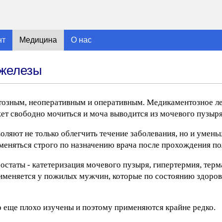
нт
Медицина
О нас
 железы
тозным, неоперативным и оперативным. Медикаментозное л
жет свободно мочиться и моча выводится из мочевого пузыр
оляют не только облегчить течение заболевания, но и умен
меняться строго по назначению врача после прохождения по
таты - катетеризация мочевого пузыря, гипертермия, терм
именяется у пожилых мужчин, которые по состоянию здоров
 еще плохо изучены и поэтому применяются крайне редко.