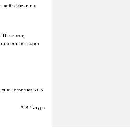
кий эффект, т. к.
III степени;
точность в стадии
рапия назначается в
A.B. Taтypa