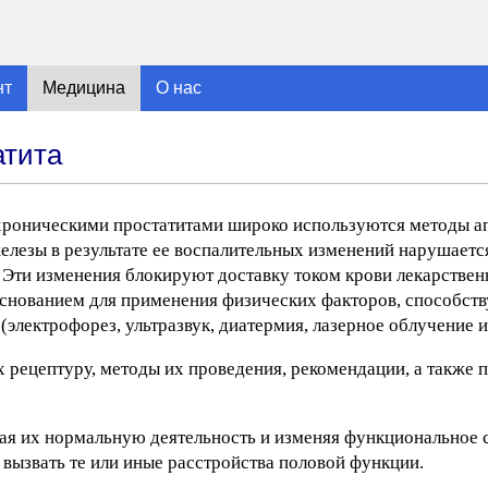
нт
Медицина
О нас
атита
хроническими простатитами широко используются методы а
елезы в результате ее воспалительных изменений нарушает
. Эти изменения блокируют доставку током крови лекарствен
боснованием для применения физических факторов, способ
электрофорез, ультразвук, диатермия, лазерное облучение и 
рецептуру, методы их проведения, рекомендации, а также п
я их нормальную деятельность и изменяя функциональное 
 вызвать те или иные расстройства половой функции.