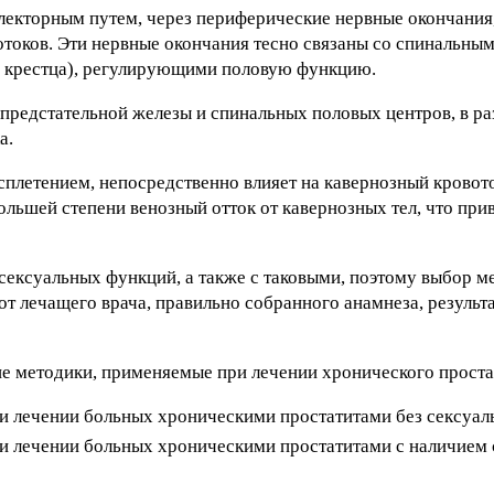
лекторным путем, через периферические нервные окончания
токов. Эти нервные окончания тесно связаны со спинальны
ть крестца), регулирующими половую функцию.
редстательной железы и спинальных половых центров, в ра
а.
плетением, непосредственно влияет на кавернозный кровот
ольшей степени венозный отток от кавернозных тел, что при
сексуальных функций, а также с таковыми, поэтому выбор м
т лечащего врача, правильно собранного анамнеза, результ
 методики, применяемые при лечении хронического простат
 лечении больных хроническими простатитами без сексуал
и лечении больных хроническими простатитами с наличием