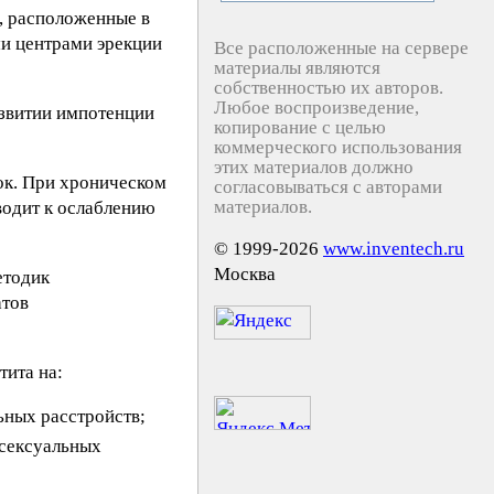
, расположенные в
ми центрами эрекции
Все расположенные на сервере
материалы являются
собственностью их авторов.
Любое воспроизведение,
звитии импотенции
копирование с целью
коммерческого использования
этих материалов должно
ок. При хроническом
согласовываться с авторами
материалов.
водит к ослаблению
© 1999-2026
www.inventech.ru
Москва
етодик
атов
ита на:
ьных расстройств;
 сексуальных