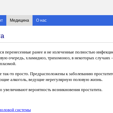
нт
Медицина
О нас
та
ся перенесенные ранее и не излеченные полностью инфекци
рвую очередь, хламидиоз, трихомоноз, в некоторых случаях 
плазмой.
не так-то просто. Предрасположены к заболеванию простати
ющие алкоголь, ведущие нерегулярную половую жизнь.
но увеличивают вероятность возникновения простатита.
половой системы