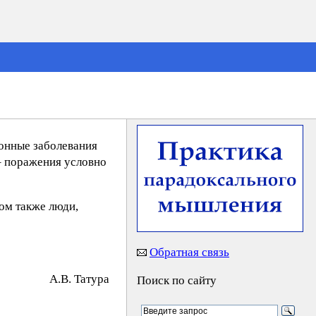
онные заболевания
– поражения условно
том также люди,
Обратная связь
A.B. Taтypa
Поиск по сайту