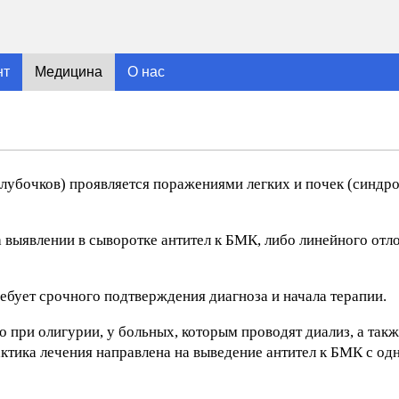
нт
Медицина
О нас
лубочков) проявляется поражениями легких и почек (синдр
 выявлении в сыворотке антител к БМК, либо линейного отл
ебует срочного подтверждения диагноза и начала терапии.
 при олигурии, у больных, которым проводят диализ, а так
актика лечения направлена на выведение антител к БМК с о