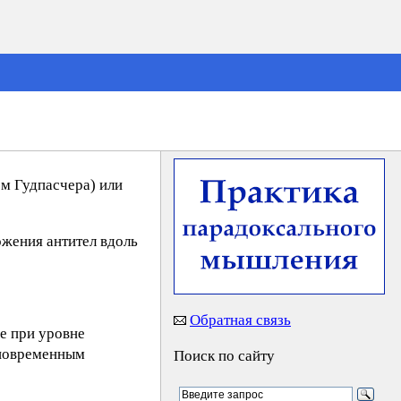
ом Гудпасчера) или
ожения антител вдоль
Обратная связь
же при уровне
дновременным
Поиск по сайту