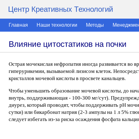
Центр Креативных Технологий
Главная
Наши технологии
Методы
Менеджме
Влияние цитостатиков на почки
Острая мочекислая нефропатия иногда развивается во вр
гиперурикемии, вызываемой лизисом клеток. Непосредс
кристаллов мочевой кислоты в просвете канальцев.
Чтобы уменьшить образование мочевой кислоты, до нача
внутрь, поддерживающая - 100-300 мг/сут). Предупре
диурез, который проводят, чтобы поддерживать рН мочи 
сутки) или бикарбонат натрия (2-3 ампулы на 1 л 5% гл
следует избегать из-за риска осаждения фосфата кальция