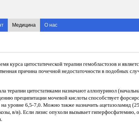
нт
Медицина
О нас
емя курса цитостатической терапии гемобластозов и являет
твенная причина почечной недостаточности в подобных слу
ла терапии цитостатиками назначают аллопуринол (начальна
ждению преципитации мочевой кислоты способствует форси
на уровне 6,5-7,0. Можно также назначить ацетазоламид (250
юкозы, в/в). Если лизис опухоли вызывает гиперфосфатемию,
.