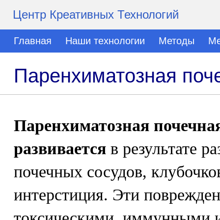
Центр Креативных Технологий
Главная
Наши технологии
Методы
Ме
Паренхиматозная поче
Паренхиматозная почечная
развивается
в результате р
почечных сосудов, клубочко
интерстиция. Эти поврежде
токсическими, иммунными и