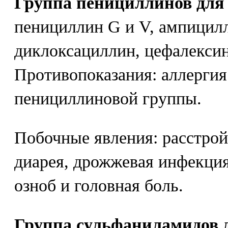
Группа пенициллинов для 
пенициллин G и V, ампицил
диклоксациллин, цефалексин
Противопоказания: аллергия
пенициллиновой группы.
Побочные явления: расстрой
диарея, дрожжевая инфекция,
озноб и головная боль.
Группа сульфаниламидов д