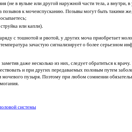
 (не в вульве или другой наружной части тела, а внутри, в 
за позывов к мочеиспусканию. Позывы могут быть такими же,
росыпаетесь;
струйка или капли).
ряду с тошнотой и рвотой, у других моча приобретает моло
 температура зачастую сигнализирует о более серьезном и
заметив даже несколько из них, следует обратиться к врачу
ичествовать и при других передаваемых половым путем забол
мочевого пузыря. Поэтому при любом сомнении обязательн
омогания.
половой системы