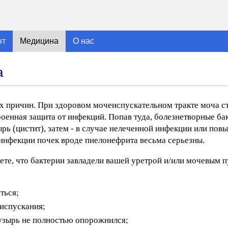
нт
Медицина
О нас
а
х причин. При здоровом мочеиспускательном тракте моча ст
троенная защита от инфекций. Попав туда, болезнетворные ба
рь (цистит), затем - в случае нелеченной инфекции или по
 инфекции почек вроде пиелонефрита весьма серьезны.
те, что бактерии завладели вашей уретрой и/или мочевым 
ться;
еиспускания;
пузырь не полностью опорожнился;