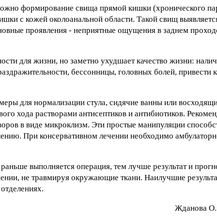
можно формирование свища прямой кишки (хронического па
ишки с кожей околоанальной области. Такой свищ выявляетс
сновные проявления - неприятные ощущения в заднем проход
ости для жизни, но заметно ухудшает качество жизни: нали
аздражительности, бессонницы, головных болей, привести 
меры для нормализации стула, сидячие ванны или восходящ
ого хода растворами антисептиков и антибиотиков. Рекомен
творов в виде микроклизм. Эти простые манипуляции способ
влению. При консервативном лечении необходимо амбулатор
раньше выполняется операция, тем лучше результат и прогн
жении, не травмируя окружающие ткани. Наилучшие результ
 отделениях.
Ждaнoвa О. 