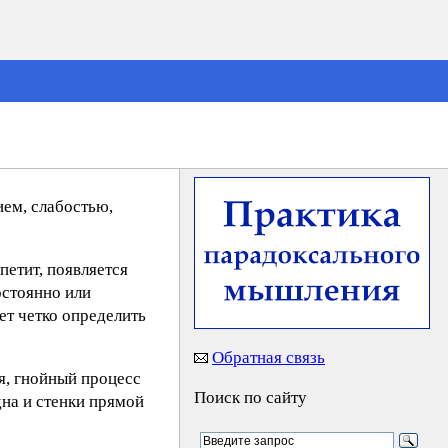
ием, слабостью,
петит, появляется
остоянно или
ет четко определить
Обратная связь
я, гнойный процесс
Поиск по сайту
на и стенки прямой