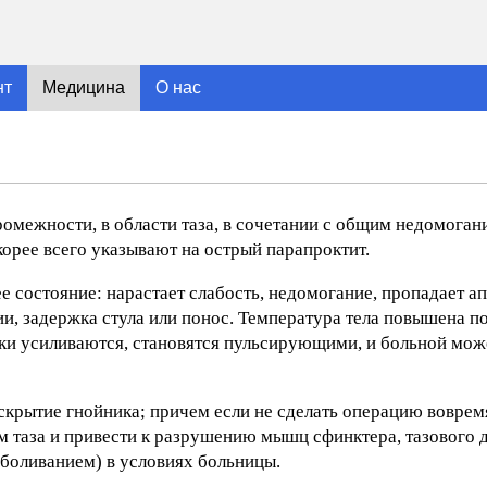
нт
Медицина
О нас
омежности, в области таза, в сочетании с общим недомоган
корее всего указывают на острый парапроктит.
состояние: нарастает слабость, недомогание, пропадает ап
и, задержка стула или понос. Температура тела повышена п
ки усиливаются, становятся пульсирующими, и больной мож
вскрытие гнойника; причем если не сделать операцию воврем
 таза и привести к разрушению мышц сфинктера, тазового д
боливанием) в условиях больницы.