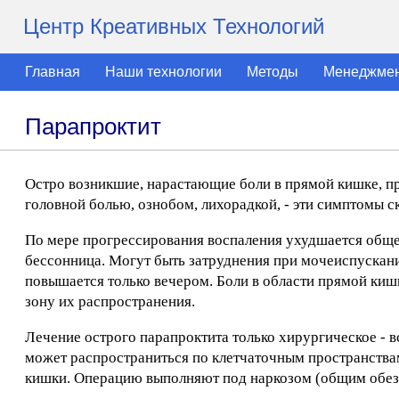
Центр Креативных Технологий
Главная
Наши технологии
Методы
Менеджме
Парапроктит
Остро возникшие, нарастающие боли в прямой кишке, пр
головной болью, ознобом, лихорадкой, - эти симптомы с
По мере прогрессирования воспаления ухудшается общее 
бессонница. Могут быть затруднения при мочеиспускани
повышается только вечером. Боли в области прямой киш
зону их распространения.
Лечение острого парапроктита только хирургическое - 
может распространиться по клетчаточным пространствам
кишки. Операцию выполняют под наркозом (общим обез