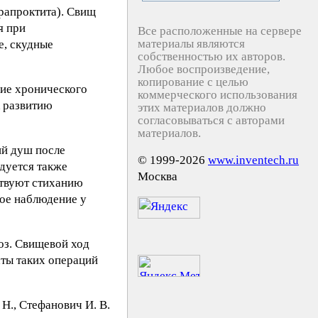
рапроктита). Свищ
я при
Все расположенные на сервере
материалы являются
е, скудные
собственностью их авторов.
Любое воспроизведение,
копирование с целью
чие хронического
коммерческого использования
к развитию
этих материалов должно
согласовываться с авторами
материалов.
ий душ после
© 1999-2026
www.inventech.ru
дуется также
Москва
ствуют стиханию
ное наблюдение у
оз. Свищевой ход
аты таких операций
Н., Cтeфaнoвич И. В.