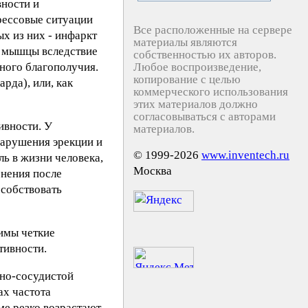
вности и
рессовые ситуации
Все расположенные на сервере
ых из них - инфаркт
материалы являются
й мышцы вследствие
собственностью их авторов.
лного благополучия.
Любое воспроизведение,
копирование с целью
рда), или, как
коммерческого использования
этих материалов должно
согласовываться с авторами
ивности. У
материалов.
нарушения эрекции и
© 1999-2026
www.inventech.ru
ль в жизни человека,
Москва
нения после
особствовать
имы четкие
тивности.
чно-сосудистой
ах частота
е резко возрастают,