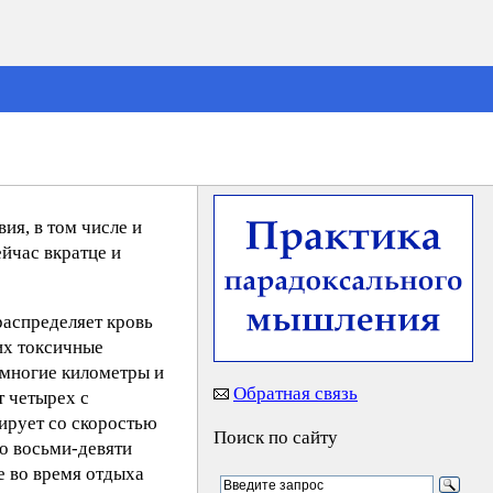
ия, в том числе и
ейчас вкратце и
распределяет кровь
их токсичные
 многие километры и
Обратная связь
т четырех с
ирует со скоростью
Поиск по сайту
до восьми-девяти
е во время отдыха