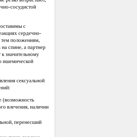
ечно-сосудистой
поставимы с
реакциях сердечно-
ь тем положениям,
на спине, а партнер
т к значительному
ию ишемической
вления сексуальной
ений:
е (возможность
ого влечения, наличии
льной, перенесший