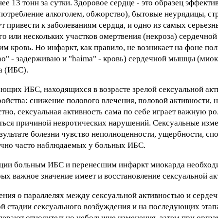
ее 13 тонн за сутки. Здоровое сердце - это образец эффекти
потребление алкоголем, обжорство), бытовые неурядицы, ст
т привести к заболеваниям сердца, и одно из самых серьезн
го или нескольких участков омертвения (некроза) сердечно
м кровь. Но инфаркт, как правило, не возникает на фоне по
ho" - задерживаю и "haima" - кровь) сердечной мышцы (миока
а (ИБС).
дающих ИБС, находящихся в возрасте зрелой сексуальной акт
ройства: снижение полового влечения, половой активности, 
тно, сексуальная активность сама по себе играет важную ро
ться причиной невротических нарушений. Сексуальные изме
зультате болезни чувство неполноценности, ущербности, сп
очно часто наблюдаемых у больных ИБС.
ации больным ИБС и перенесшим инфаркт миокарда необход
ых важное значение имеет и восстановление сексуальной ак
ения о параллелях между сексуальной активностью и серде
ой стадии сексуального возбуждения и на последующих этап
евают относительно небольшие изменения, затем при оргазм