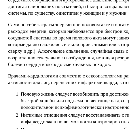
достигая наибольших показателей, и быстро возвращаю
системы, по существу, однотипен у женщин и у мужчин.
Сами по себе затраты энергии при половом акте и оргаз
расходом энергии, который наблюдается при быстрой ход
сосудистой системы во время полового акта могут завис
которые давно сложились и стали привычными или котор
сверху и др.). Алкогольное опьянение, случайная связь
возрастанию сексуального возбуждения, истощая резер
болезни сердца вплоть до смертельных исходов.
Врачами-кардиологами совместно с сексопатологами ра
активности для лиц, перенесших инфаркт миокарда, ко
Половую жизнь следует возобновить при достижен
быстрой ходьбы или подъема по лестнице на два-т
положительной психофизиологической настроенност
Интимные отношения следует восстанавливать с п
инфаркт, должен по возможности контролировать 