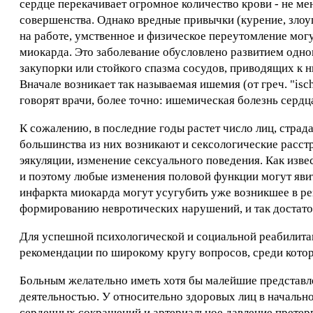
сердце перекачивает огромное количество крови - не мен
совершенства. Однако вредные привычки (курение, злоу
на работе, умственное и физическое переутомление могу
миокарда. Это заболевание обусловлено развитием одно
закупорки или стойкого спазма сосудов, приводящих к ни
Вначале возникает так называемая ишемия (от греч. "isc
говорят врачи, более точно: ишемическая болезнь сердц
К сожалению, в последние годы растет число лиц, стра
большинства из них возникают и сексологические расст
эякуляции, изменение сексуального поведения. Как извес
и поэтому любые изменения половой функции могут яви
инфаркта миокарда могут усугубить уже возникшее в ре
формированию невротических нарушений, и так достат
Для успешной психологической и социальной реабилит
рекомендации по широкому кругу вопросов, среди котор
Больным желательно иметь хотя бы малейшие представл
деятельностью. У относительно здоровых лиц в начальн
сердечных сокращений и артериальное давление претерп