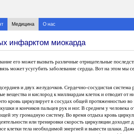
нт
Медицина
О нас
ых инфарктом миокарда
ание его может вызвать различные отрицательные последств
вязь может усугубить заболевание сердца. Вот на этом мы с
едсердиев и двух желудочков. Сердечно-сосудистая система 
ые вещества и кислород к миллиардам клеток и отводит от н
 что кровь циркулирует в сосудах общей протяженностью во
кушки и кончиков пальцев рук и ног. В среднем у человека о
ющей эту громадную систему. Во время отдыха кровь циркул
деятельности или тренировки скорость циркуляции доходит 
 все клетки тела необходимой энергией и вывести шлаки. Даж