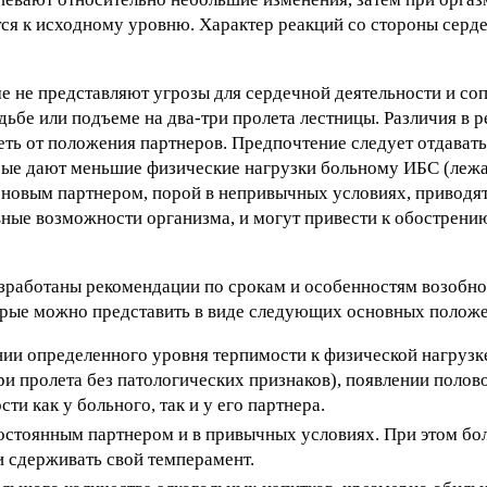
тся к исходному уровню. Характер реакций со стороны серд
ме не представляют угрозы для сердечной деятельности и со
ьбе или подъеме на два-три пролета лестницы. Различия в 
еть от положения партнеров. Предпочтение следует отдават
ые дают меньшие физические нагрузки больному ИБС (лежа 
 с новым партнером, порой в непривычных условиях, приводя
вные возможности организма, и могут привести к обострен
зработаны рекомендации по срокам и особенностям возобно
торые можно представить в виде следующих основных полож
ии определенного уровня терпимости к физической нагрузк
ри пролета без патологических признаков), появлении полов
и как у больного, так и у его партнера.
остоянным партнером и в привычных условиях. При этом бо
и сдерживать свой темперамент.