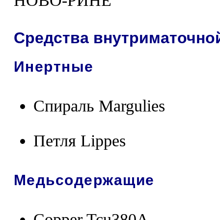
НОВО-РИНЕ
Средства внутриматочно
Инертные
Спираль Margulies
Петля Lippes
Медьсодержащие
Copper Tcu380A