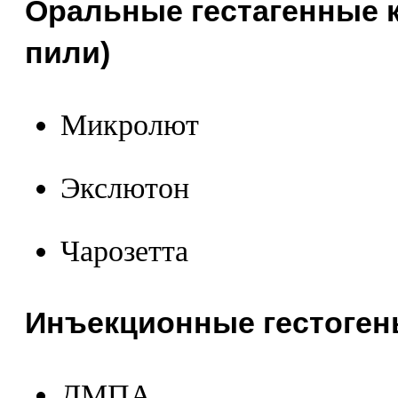
Оральные гестагенные 
пили)
Микролют
Экслютон
Чарозетта
Инъекционные гестоге
ДМПА