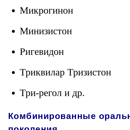
Микрогинон
Минизистон
Ригевидон
Триквилар Тризистон
Три-регол и др.
Комбинированные оральн
поколения