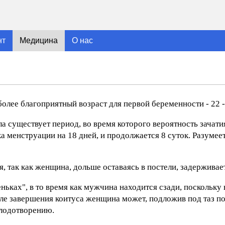
нт
Медицина
О нас
лее благоприятный возраст для первой беременности - 22 - 
а существует период, во время которого вероятность зачати
а менструации на 18 дней, и продолжается 8 суток. Разумее
, так как женщина, дольше оставаясь в постели, задерживае
ьках", в то время как мужчина находится сзади, поскольку 
сле завершения коитуса женщина может, подложив под таз п
плодотворению.