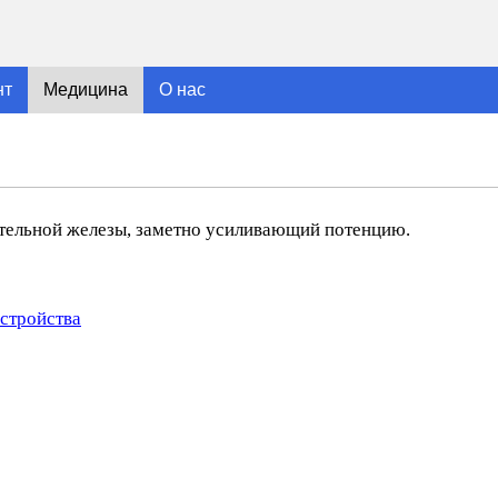
нт
Медицина
О нас
ательной железы, заметно усиливающий потенцию.
сстройства