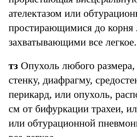
ателектазом или обтурацион
простирающимися до корня л
захватывающими все легкое.
тз
Опухоль любого размера,
стенку, диафрагму, средост
перикард, или опухоль, расп
см от бифуркации трахеи, ил
или обтурационной пневмон