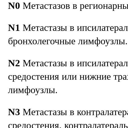
N0
Метастазов в регионарны
N1
Метастазы в ипсилатерал
бронхолегочные лимфоузлы.
N2
Метастазы в ипсилатера
средостения или нижние тр
лимфоузлы.
N3
Метастазы в контралате
средостения, контралатерал