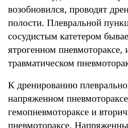
возобновился, проводят дре
полости. Плевральной пунк
сосудистым катетером бывае
ятрогенном пневмотораксе,
травматическом пневмоторак
К дренированию плеврально
напряженном пневмотораксе
гемопневмотораксе и втори
пневмотораксе. Напряженны