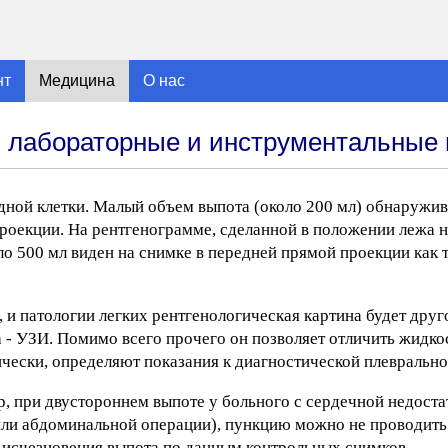
нт
Медицина
О нас
, лабораторные и инструментальные
ной клетки. Малый объем выпота (около 200 мл) обнаружи
роекции. На рентгенограмме, сделанной в положении лежа н
о 500 мл виден на снимке в передней прямой проекции как т
 и патологии легких рентгенологическая картина будет друг
 - УЗИ. Помимо всего прочего он позволяет отличить жидко
ически, определяют показания к диагностической плеврально
р, при двустороннем выпоте у больного с сердечной недоста
 или абдоминальной операции), пункцию можно не проводить
 исчезновения выпота по данным контрольных снимков.