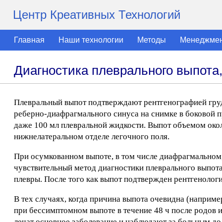
Центр Креативных Технологий
Главная
Наши технологии
Методы
Менеджме
Диагностика плеврального выпота
Плевральный выпот подтверждают рентгенографией груд
реберно-диафрагмального синуса на снимке в боковой п
даже 100 мл плевральной жидкости. Выпот объемом окол
нижнелатеральном отделе легочного поля.
При осумкованном выпоте, в том числе диафрагмальном,
чувствительный метод диагностики плеврального выпота
плевры. После того как выпот подтвержден рентгенолог
В тех случаях, когда причина выпота очевидна (наприме
при бессимптомном выпоте в течение 48 ч после родов
лечат основное заболевание и наблюдают за больным до