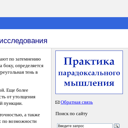
 исследования
вают по затемнению
а боку, определяется
реугольная тень в
ой. Еще более
сть от утолщения
Обратная связь
й пункции.
Поиск по сайту
точностью, а также
: по возможности