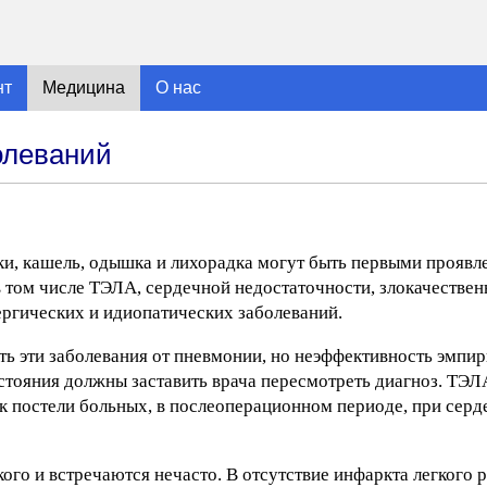
нт
Медицина
О нас
олеваний
и, кашель, одышка и лихорадка могут быть первыми проявл
 том числе ТЭЛА, сердечной недостаточности, злокачестве
лергических и идиопатических заболеваний.
ть эти заболевания от пневмонии, но неэффективность эмпи
тояния должны заставить врача пересмотреть диагноз. ТЭЛ
 к постели больных, в послеоперационном периоде, при сер
кого и встречаются нечасто. В отсутствие инфаркта легкого