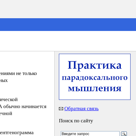
ениями не только
нных
рической
А обычно начинается
Обратная связь
дечной
Поиск по сайту
 рентгенограмма