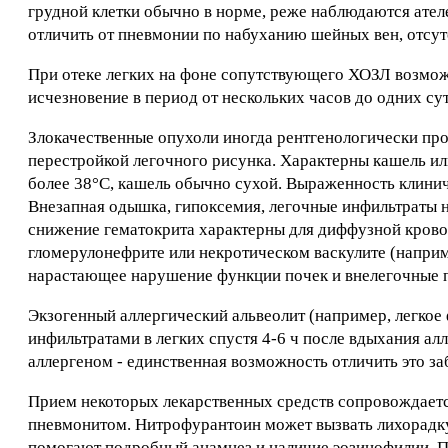
грудной клетки обычно в норме, реже наблюдаются ате
отличить от пневмонии по набуханию шейных вен, отсут
При отеке легких на фоне сопутствующего ХОЗЛ возмо
исчезновение в период от нескольких часов до одних с
Злокачественные опухоли иногда рентгенологически про
перестройкой легочного рисунка. Характерны кашель ил
более 38°С, кашель обычно сухой. Выраженность клинич
Внезапная одышка, гипоксемия, легочные инфильтраты н
снижение гематокрита характерны для диффузной кров
гломерулонефрите или некротическом васкулите (наприм
нарастающее нарушение функции почек и внелегочные п
Экзогенный аллергический альвеолит (например, легкое
инфильтратами в легких спустя 4-6 ч после вдыхания ал
аллергеном - единственная возможность отличить это за
Прием некоторых лекарственных средств сопровождает
пневмонитом. Нитрофурантоин может вызвать лихорадку
помогают подробный анамнез и наличие эозинофилии. П