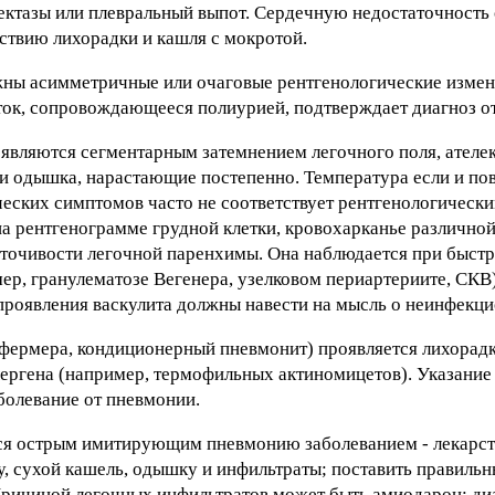
лектазы или плевральный выпот. Сердечную недостаточност
ствию лихорадки и кашля с мокротой.
жны асимметричные или очаговые рентгенологические измен
уток, сопровождающееся полиурией, подтверждает диагноз от
являются сегментарным затемнением легочного поля, ателек
и одышка, нарастающие постепенно. Температура если и пов
еских симптомов часто не соответствует рентгенологическ
а рентгенограмме грудной клетки, кровохарканье различной
оточивости легочной паренхимы. Она наблюдается при быс
ер, гранулематозе Вегенера, узелковом периартериите, СКВ
роявления васкулита должны навести на мысль о неинфекци
 фермера, кондиционерный пневмонит) проявляется лихорад
лергена (например, термофильных актиномицетов). Указание 
болевание от пневмонии.
ся острым имитирующим пневмонию заболеванием - лекарс
, сухой кашель, одышку и инфильтраты; поставить правильн
ричиной легочных инфильтратов может быть амиодарон; диа