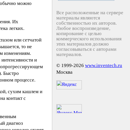
ь обычно можно
Все расположенные на сервере
материалы являются
ения. Их
собственностью их авторов.
ека легких.
Любое воспроизведение,
копирование с целью
коммерческого использования
тазом или сетчатой
этих материалов должно
ышается, то не
согласовываться с авторами
им изменениям.
материалов.
 интенсивности и
© 1999-2026
www.inventech.ru
тропрогрессирующем
Москва
). Быстро
онном процессе.
кой, сухим кашлем и
на контакт с
твенным
ый диагноз
гноз нередко ставят