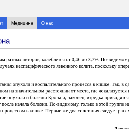
нт
Медицина
О нас
она
ым разных авторов, колеблется от 0,46 до 3,7%. По-видимом
случаях неспецифического язвенного колита, поскольку опер
тания опухоли и воспалительного процесса в кишке. Так, в 
ном на значительном расстоянии от места, где локализуется
тие опухоли и болезни Крона и, наконец, изредка приводятся
т после начала болезни. По-видимому, только в этой группе 
 процессом в кишке. Первые же два сочетания следует расс
Лeвитa