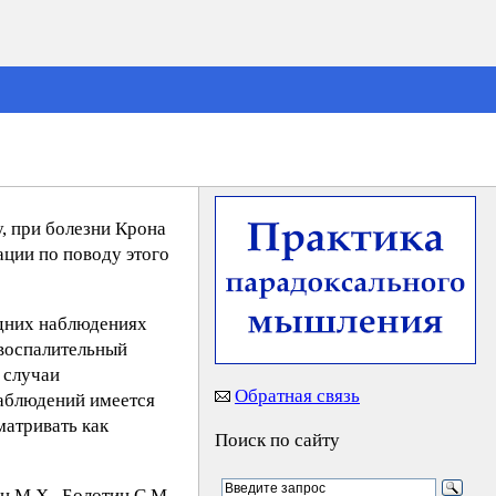
у, при болезни Крона
ации по поводу этого
одних наблюдениях
 воспалительный
 случаи
Обратная связь
наблюдений имеется
матривать как
Поиск по сайту
н М.X., Бoлoтин C.М.