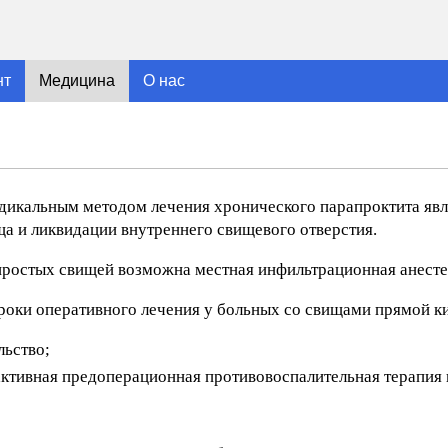
нт
Медицина
О нас
адикальным методом лечения хронического парапроктита явл
ща и ликвидации внутреннего свищевого отверстия.
простых свищей возможна местная инфильтрационная анесте
оки оперативного лечения у больных со свищами прямой к
льство;
активная предоперационная противовоспалительная терапия в