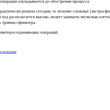
 операция откладывается до обострения процесса.
рактически решена сегодня, то лечение сложных (экстрасф
ой ход располагается высоко, может занимать несколько клет
ь травмы сфинктера.
финктеросохраняющих операций.
болевания