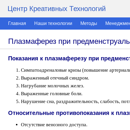
Центр Креативных Технологий
Главная
Наши технологии
Методы
Менеджме
Плазмаферез при предменструал
Показания к плазмаферезу при предмен
Симпатоадреналовые кризы (повышение артериальн
Выраженный отечный синдром.
Нагрубание молочных желез.
Выраженные головные боли.
Нарушение сна, раздражительность, слабость, потл
Относительные противопоказания к пла
Отсутствие венозного доступа.