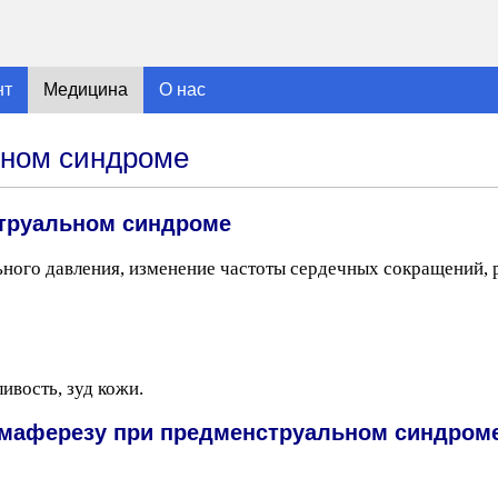
нт
Медицина
О нас
ьном синдроме
струальном синдроме
ого давления, изменение частоты сердечных сокращений, р
ивость, зуд кожи.
змаферезу при предменструальном синдром