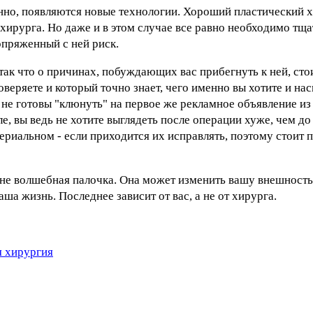
нно, появляются новые технологии. Хороший пластический 
хирурга. Но даже и в этом случае все равно необходимо тща
опряженный с ней риск.
так что о причинах, побуждающих вас прибегнуть к ней, ст
веряете и который точно знает, чего именно вы хотите и нас
ы не готовы "клюнуть" на первое же рекламное объявление из
, вы ведь не хотите выглядеть после операции хуже, чем до
териальном - если приходится их исправлять, поэтому стои
 не волшебная палочка. Она может изменить вашу внешность,
аша жизнь. Последнее зависит от вас, а не от хирурга.
я хирургия