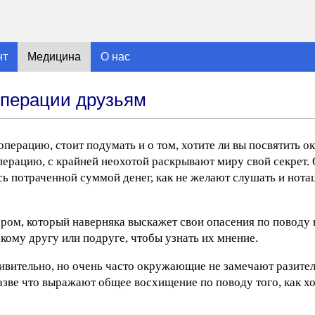
нт
Медицина
О нас
операции друзьям
операцию, стоит подумать и о том, хотите ли вы посвятить 
перацию, с крайней неохотой раскрывают миру свой секрет. 
сь потраченной суммой денег, как не желают слушать и нота
нером, который наверняка выскажет свои опасения по поводу
зкому другу или подруге, чтобы узнать их мнение.
Удивительно, но очень часто окружающие не замечают разите
азве что выражают общее восхищение по поводу того, как х