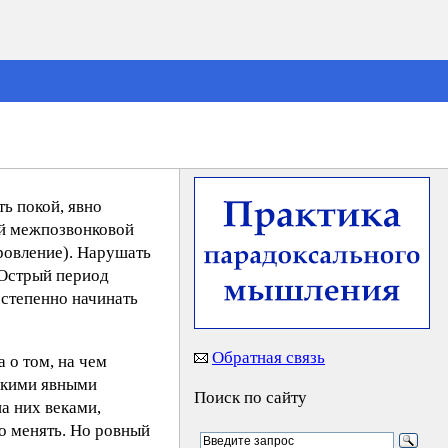
ь покой, явно
ей межпозвонковой
ровление). Нарушать
 Острый период
остепенно начинать
Обратная связь
 о том, на чем
акими явными
Поиск по сайту
а них веками,
до менять. Но ровный