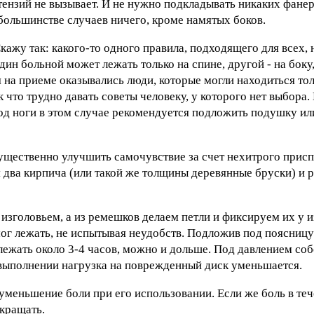
ензий не вызывает. И не нужно подкладывать никаких фане
 большинстве случаев ничего, кроме намятых боков.
Скажу так: какого-то одного правила, подходящего для всех, 
н больной может лежать только на спине, другой - на боку,
еня на приеме оказывались люди, которые могли находиться то
к что трудно давать советы человеку, у которого нет выбора.
под ноги в этом случае рекомендуется подложить подушку ил
ущественно улучшить самочувствие за счет нехитрого присп
 два кирпича (или такой же толщины деревянные бруски) и 
зголовьем, а из ремешков делаем петли и фиксируем их у и
 мог лежать, не испытывая неудобств. Подложив под поясниц
олежать около 3-4 часов, можно и дольше. Под давлением соб
 выполнении нагрузка на поврежденный диск уменьшается.
меньшение боли при его использовании. Если же боль в теч
кращать.