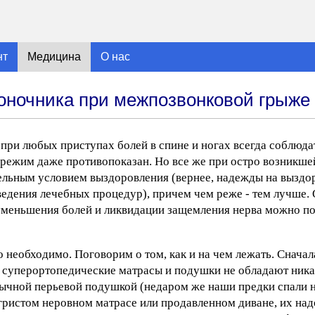
нт
Медицина
О нас
оночника при межпозвонковой грыже
при любых приступах болей в спине и ногах всегда соблюдат
й режим даже противопоказан. Но все же при остро возникш
ельным условием выздоровления (вернее, надежды на выздо
оведения лечебных процедур), причем чем реже - тем лучше.
 уменьшения болей и ликвидации защемления нерва можно п
 необходимо. Поговорим о том, как и на чем лежать. Сначала
 суперортопедические матрасы и подушки не обладают ник
чной перьевой подушкой (недаром же наши предки спали н
бугристом неровном матрасе или продавленном диване, их на