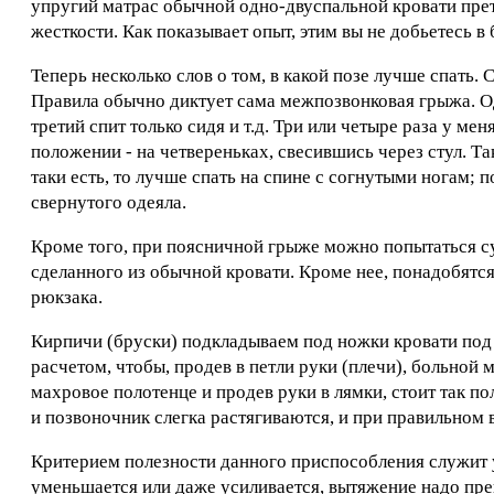
упругий матрас обычной одно-двуспальной кровати прет
жесткости. Как показывает опыт, этим вы не добьетесь в
Теперь несколько слов о том, в какой позе лучше спать. 
Правила обычно диктует сама межпозвонковая грыжа. Оди
третий спит только сидя и т.д. Три или четыре раза у м
положении - на четвереньках, свесившись через стул. Та
таки есть, то лучше спать на спине с согнутыми ногам; 
свернутого одеяла.
Кроме того, при поясничной грыже можно попытаться с
сделанного из обычной кровати. Кроме нее, понадобятся
рюкзака.
Кирпичи (бруски) подкладываем под ножки кровати под и
расчетом, чтобы, продев в петли руки (плечи), больной
махровое полотенце и продев руки в лямки, стоит так п
и позвоночник слегка растягиваются, и при правильном
Критерием полезности данного приспособления служит у
уменьшается или даже усиливается, вытяжение надо пре