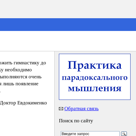
ожить гимнастику до
ику необходимо
 выполняются очень
ся лишь появление
.
Дoктop Eвдoкимeнкo
Обратная связь
Поиск по сайту