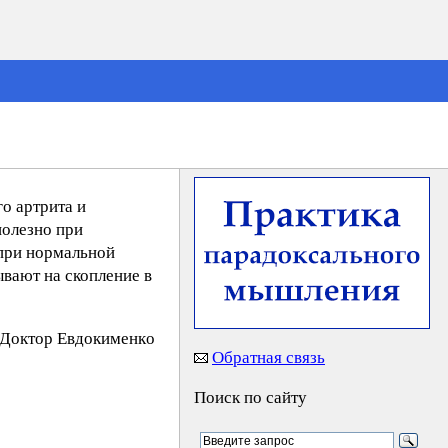
о артрита и
полезно при
 при нормальной
ывают на скопление в
Дoктop Eвдoкимeнкo
Обратная связь
Поиск по сайту