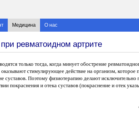
нт
Медицина
О нас
 при ревматоидном артрите
одятся только тогда, когда минует обострение ревматоидног
 оказывают стимулирующее действие на организм, которое 
ние суставов. Поэтому физиотерапию делают исключительно
твии покраснения и отека суставов (покраснение и отек указ