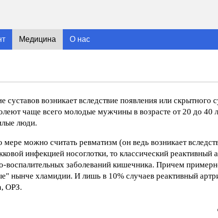
нт
Медицина
О нас
ие суставов возникает вследствие появления или скрытного 
леют чаще всего молодые мужчины в возрасте от 20 до 40 л
илые люди.
о мере можно считать ревматизм (он ведь возникает вследс
кковой инфекцией носоглотки, то классический реактивный а
о-воспалительных заболеваний кишечника. Причем примерно
е" нынче хламидии. И лишь в 10% случаев реактивный артри
, ОРЗ.