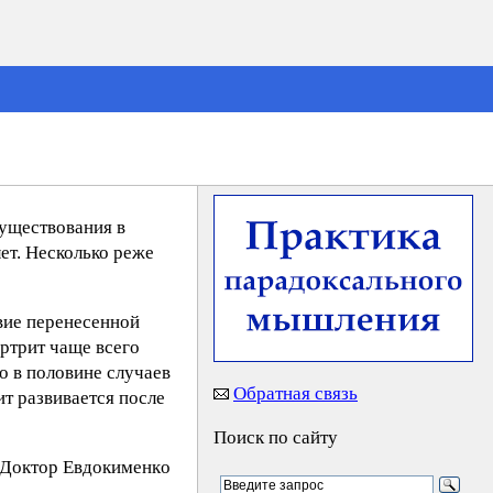
существования в
ет. Несколько реже
твие перенесенной
ртрит чаще всего
 в половине случаев
Обратная связь
т развивается после
Поиск по сайту
Дoктop Eвдoкимeнкo