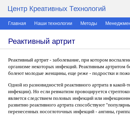
Центр Креативных Технологий
Главная
Наши технологии
Методы
Менеджме
Реактивный артрит
Реактивный артрит - заболевание, при котором воспален
организме некоторых инфекций. Реактивным артритом бо
болеют молодые женщины, еще реже - подростки и пож
Одной из разновидностей реактивного артрита в какой-т
инфекции). Но если ревматизм провоцируется стрептоко
является следствием половых инфекций или инфекционн
развитию реактивного артрита способствуют "популярны
перенесенных носоглоточных инфекций - ангины, гриппа