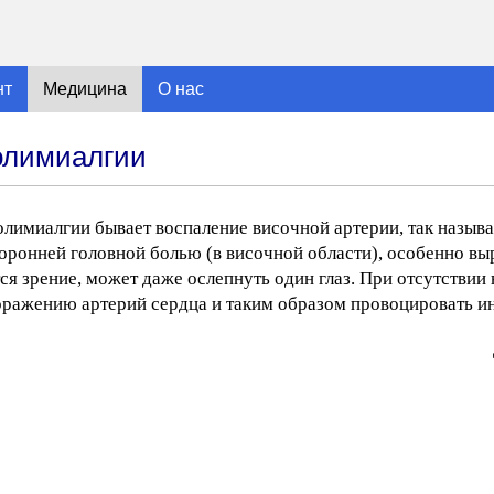
нт
Медицина
О нас
олимиалгии
лимиалгии бывает воспаление височной артерии, так называ
оронней головной болью (в височной области), особенно вы
я зрение, может даже ослепнуть один глаз. При отсутствии
оражению артерий сердца и таким образом провоцировать и