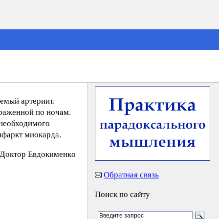
емый артериит.
раженной по ночам.
 необходимого
нфаркт миокарда.
Дoктop Eвдoкимeнкo
Обратная связь
Поиск по сайту