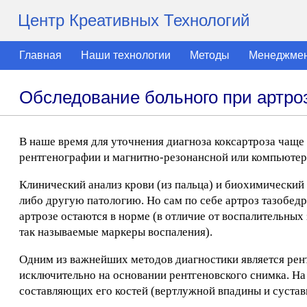
Центр Креативных Технологий
Главная
Наши технологии
Методы
Менеджме
Обследование больного при артроз
В наше время для уточнения диагноза коксартроза чаще
рентгенографии и магнитно-резонансной или компьюте
Клинический анализ крови (из пальца) и биохимический 
либо другую патологию. Но сам по себе артроз тазобедр
артрозе остаются в норме (в отличие от воспалительных
так называемые маркеры воспаления).
Одним из важнейших методов диагностики является рент
исключительно на основании рентгеновского снимка. Н
составляющих его костей (вертлужной впадины и сустав