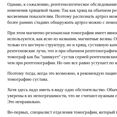
Однако, к сожалению, рентгенологическое обследование
изменения хрящевой ткани. Так как хрящ на обычном ре
косвенным показателям. Поэтому распознать артроз можн
более ранних стадиях обнаружить артроз можно с помо
При этом магнитно-резонансная томография имеет явно
используются, как ясно из названия, магнитные волны. 
только его костную структуру, но и хрящ, суставную ка
рентгеновские лучи, что и при обычном рентгенографич
томограф как бы "шинкует" сустав серией рентгеновски
чем при рентгенографии. Но оно все равно уступает по
Поэтому тогда, когда это возможно, я рекомендую паци
томографию сустава.
Хотя здесь надо иметь в виду одно обстоятельство. Об
уверены в их непогрешимости, что не считают нужным п
Это неправильно.
Во-первых, специалист отделения томографии, который 