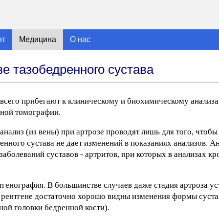
нт
Медицина
О нас
е тазобедренного сустава
 всего прибегают к клиническому и биохимическому анализа
рной томографии.
анализ (из вены) при артрозе проводят лишь для того, чтоб
енного сустава не дает изменений в показаниях анализов. А
 заболеваний суставов - артритов, при которых в анализах к
генография. В большинстве случаев даже стадия артроза ус
а рентгене достаточно хорошо видны изменения формы суст
ной головки бедренной кости).