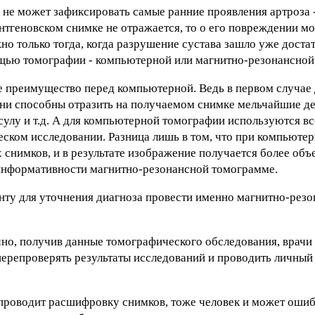
 не может зафиксировать самые ранние проявления артроза 
нтгеновском снимке не отражается, то о его повреждении м
о только тогда, когда разрушение сустава зашло уже достат
щью томографии - компьютерной или магнитно-резонансной
е преимущество перед компьютерной. Ведь в первом случае 
Они способны отразить на получаемом снимке мельчайшие дет
псулу и т.д. А для компьютерной томографии используются вс
еском исследовании. Разница лишь в том, что при компьюте
х снимков, и в результате изображение получается более об
 информативности магнитно-резонансной томограмме.
енту для уточнения диагноза провести именно магнитно-рез
ычно, получив данные томографического обследования, врачи
ерепроверять результаты исследований и проводить личный
проводит расшифровку снимков, тоже человек и может ошиба