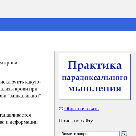
м крови,
ы исключить какую-
нализы крови при
рови "зашкаливают"
Обратная связь
танавливается
Поиск по сайту
ава и деформации