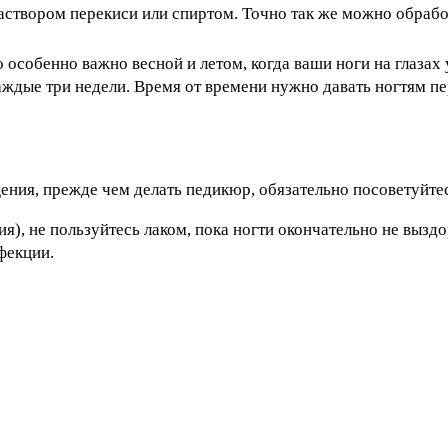
раствором перекиси или спиртом. Точно так же можно обработ
о особенно важно весной и летом, когда ваши ноги на глаза
каждые три недели. Время от времени нужно давать ногтям п
ия, прежде чем делать педикюр, обязательно посоветуйтес
я), не пользуйтесь лаком, пока ногти окончательно не выздо
нфекции.