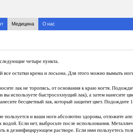
нт
Медицина
О нас
е следующие четыре пункта.
ей все остатки крема и лосьона. Для этого можно вымыть ног
осите лак не торопясь, от основания к краю ногтя. Подожди
и вы используете быстросохнущий лак), а затем нанесите цве
есите бесцветный лак, который защитит цвет. Подождите 15
е пользуется и ваши ноги абсолютно здоровы, отложите апе
х водой. Если нет, выбросьте после использования. Металли
ть в дезинфицирующем растворе. Если ими пользуетесь толь