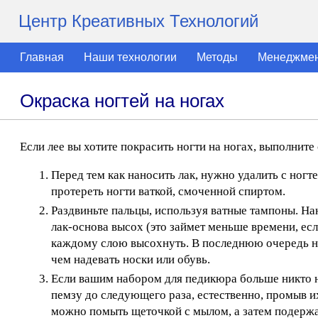
Центр Креативных Технологий
Главная
Наши технологии
Методы
Менеджме
Окраска ногтей на ногах
Если лее вы хотите покрасить ногти на ногах, выполнит
Перед тем как наносить лак, нужно удалить с ногт
протереть ногти ваткой, смоченной спиртом.
Раздвиньте пальцы, используя ватные тампоны. Нан
лак-основа высох (это займет меньше времени, есл
каждому слою высохнуть. В последнюю очередь нан
чем надевать носки или обувь.
Если вашим набором для педикюра больше никто н
пемзу до следующего раза, естественно, промыв и
можно помыть щеточкой с мылом, а затем подержа