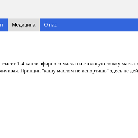
нт
Медицина
О нас
 гласит 1-4 капли эфирного масла на столовую ложку масла-
еличивая. Принцип "кашу маслом не испортишь" здесь не дей