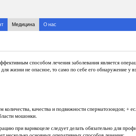
нт
Медицина
О нас
эффективным способом лечения заболевания является операц
, для жизни не опасное, то само по себе его обнаружение у
 количества, качества и подвижности сперматозоидов; + ес
области мошонки.
ерацию при варикоцеле следует делать обязательно для проф
ет несколько основных оперативных способов лечения: