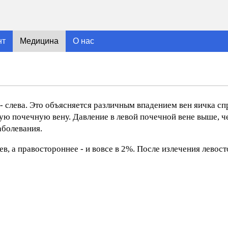
нт
Медицина
О нас
- слева. Это объясняется различным впадением вен яичка спр
вую почечную вену. Давление в левой почечной вене выше, че
аболевания.
в, а правостороннее - и вовсе в 2%. После излечения левос