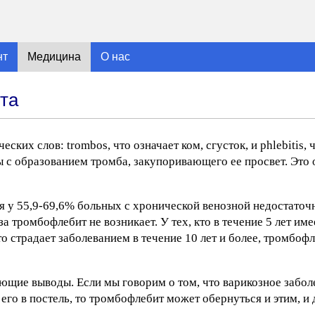
нт
Медицина
О нас
та
ких слов: trombos, что означает ком, сгусток, и phlebitis, ч
ы с образованием тромба, закупоривающего ее просвет. Это
я у 55,9-69,6% больных с хронической венозной недостаточ
за тромбофлебит не возникает. У тех, кто в течение 5 лет им
то страдает заболеванием в течение 10 лет и более, тромбофл
ющие выводы. Если мы говорим о том, что варикозное забол
 его в постель, то тромбофлебит может обернуться и этим, и