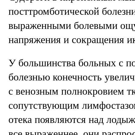
посттромботической болезни
выраженными болевыми ощ
напряжения и сокращения 
У большинства больных с п
болезнью конечность увеличе
с венозным полнокровием тк
сопутствующим лимфостазо
отека появляются над лодыж
все выраженнее, они распро