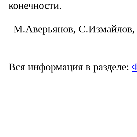
конечности.
M.Aвepьянoв, C.Измaйлoв,
Вся информация в разделе:
Ф