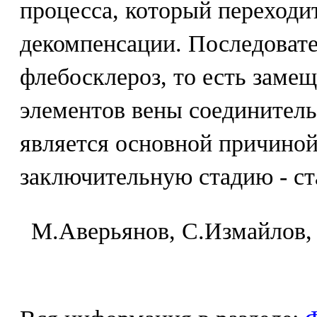
процесса, который переходи
декомпенсации. Последоват
флебосклероз, то есть заме
элементов вены соединитель
является основной причиной
заключительную стадию - с
M.Aвepьянoв, C.Измaйлoв,