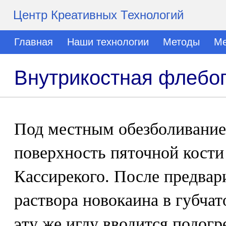
Центр Креативных Технологий
Главная
Наши технологии
Методы
Ме
Внутрикостная флебо
Под местным обезболивани
поверхность пяточной кости
Кассирекого. После предва
раствора новокаина в губчат
эту же иглу вводится подогр