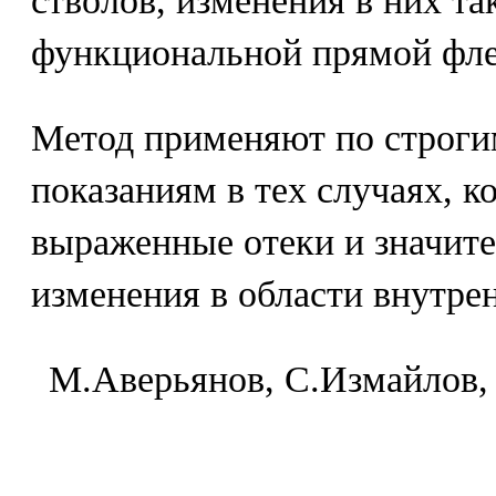
стволов, изменения в них та
функциональной прямой фле
Метод применяют по строги
показаниям в тех случаях, к
выраженные отеки и значит
изменения в области внутре
M.Aвepьянoв, C.Измaйлoв,