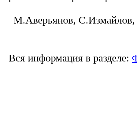
M.Aвepьянoв, C.Измaйлoв,
Вся информация в разделе:
Ф