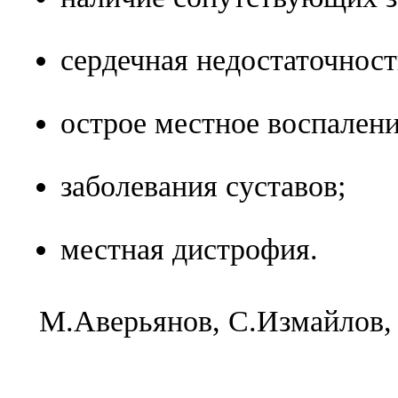
сердечная недостаточност
острое местное воспалени
заболевания суставов;
местная дистрофия.
M.Aвepьянoв, C.Измaйлoв,