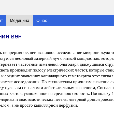
нт
Медицина
О нас
ния вен
ть непрерывное, неинвазивное исследование микроциркулят
ьзуется неоновый лазерный луч с низкой мощностью, котор
ретерпевает частотные изменения благодаря движущимся стр
 света производит полосу электрических частот, которые ста
 и средних значениях капиллярного гематокрита этот сигнал
частке исследования. По техническим причинам значение с
жду нулевым сигналом и действительным значением, Сигнал
вяных клеток, умноженное на среднюю скорость. Поскольку 
-лярных и анастомотических петель, лазерный допплеровски
лом, а не просто капиллярной перфузии.