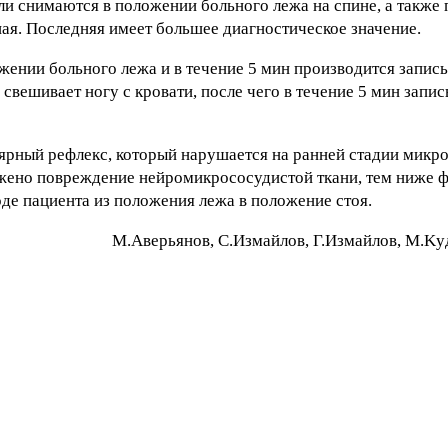
и снимаются в положении больного лежа на спине, а также 
ная. Последняя имеет большее диагностическое значение.
ении больного лежа и в течение 5 мин производится запись
 свешивает ногу с кровати, после чего в течение 5 мин зап
ярный рефлекс, который нарушается на ранней стадии микро
ажено повреждение нейромикрососудистой ткани, тем ниже 
де пациента из положения лежа в положение стоя.
M.Aвepьянoв, C.Измaйлoв, Г.Измaйлoв, M.Ky