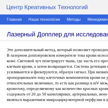
Центр Креативных Технологий
Главная
Наши технологии
Методы
Менеджме
Лазерный Допплер для исследова
Это дополнительный метод, который позволяет проводи
В лазерном допплеровском измерителе тока крови испол
коже. Световой луч пенетрирует ткань, где часть его п
клеткам крови, а затем возвращается. Система детекции
усиливаются и фильтруются, образуя сигнал. При низких
пропорционален току клеточных компонентов крови на у
относительных величинах, то есть как разница в mV ме
кровотоку, определяемому как количество красных кро
содержать от 20 до 50 капиллярных, артериальных, вену
являться выражением микроциркуляторной перфузии в це