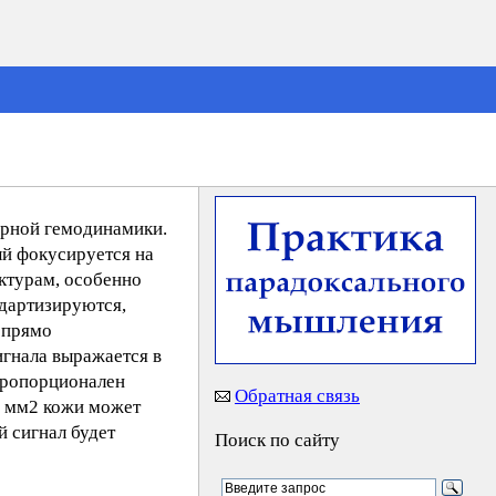
орной гемодинамики.
ый фокусируется на
уктурам, особенно
ндартизируются,
 прямо
игнала выражается в
 пропорционален
Обратная связь
1 мм2 кожи может
й сигнал будет
Поиск по сайту