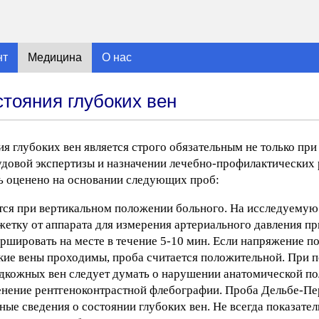
нт
Медицина
О нас
тояния глубоких вен
 глубоких вен является строго обязательным не только при
рудовой экспертизы и назначении лечебно-профилактических
ь оценено на основании следующих проб:
ся при вертикальном положении больного. На исследуемую 
етку от аппарата для измерения артериального давления пр
маршировать на месте в течение 5-10 мин. Если напряжение 
кие вены проходимы, проба считается положительной. При п
кожных вен следует думать о нарушении анатомической п
менение рентгеноконтрастной флебографии. Проба Дельбе-Пе
рные сведения о состоянии глубоких вен. Не всегда показат