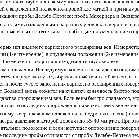
аточности глубоких и коммуникантных вен, окклюзии вен-п
юдей с выраженной подкожножировой клетчаткой и при инду
фикациям пробы Дельбе-Пертеса: проба Махорнера и Окснера
о жгутами, наложенными на разных уровнях: в верхней, сре
антные вены состоятельны, то наблюдается уменьшение напр
торых нет видимого варикозного расширения вен. Измеряетс
ии (1-е измерение), в опущенном положении (2-е измерение
и 3 измерений говорит о проходимости глубоких вен.
ном положении. Исследуемую конечность медленно поднимаю
ются. Определяют угол, образованный поднятой конечность
ает и после тугого заполнения варикозно расширенных повер
. Больной вновь ложится на кушетку, конечность быстро п
дают за опорожнением вен. Если вены быстро спадаются, это
димости последних опорожнения поверхностных вен не нас
ному в вертикальном положении на бедро или голень (в зав
ра, давление в которой доводят до 35-40 мм рт.ст. При эт
онтальное положение и если наступает опорожнение поверхн
ве последние пробы отличаются от пробы Дельбе-Пертеса тем