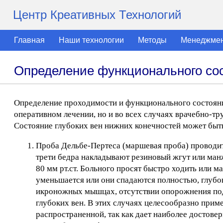
Центр Креативных Технологий
Главная
Наши технологии
Методы
Менеджме
Определение функционального сос
Определение проходимости и функционального состояния
оперативном лечении, но и во всех случаях врачебно-т
Состояние глубоких вен нижних конечностей может быт
Проба Дельбе-Пертеса (маршевая проба) проводит
трети бедра накладывают резиновый жгут или манж
80 мм рт.ст. Больного просят быстро ходить или 
уменьшается или они спадаются полностью, глубо
икроножных мышцах, отсутствии опорожнения под
глубоких вен. В этих случаях целесообразно при
распространенной, так как дает наиболее достове