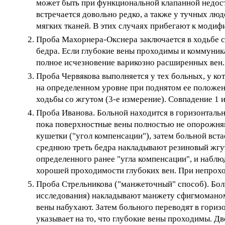
может быть при функциональной клапанной недост
встречается довольно редко, а также у тучных л
мягких тканей. В этих случаях прибегают к моди
Проба Махорнера-Окснера заключается в ходьбе с
бедра. Если глубокие вены проходимы и коммуник
полное исчезновение варикозно расширенных вен.
Проба Червякова выполняется у тех больных, у ко
на определенном уровне при поднятом ее положен
ходьбы со жгутом (3-е измерение). Совпадение 1 
Проба Иванова. Больной находится в горизонталь
пока поверхностные вены полностью не опорожня
кушетки ("угол компенсации"), затем больной вст
среднюю треть бедра накладывают резиновый жгут
определенного ранее "угла компенсации", и наблю
хорошей проходимости глубоких вен. При непрохо
Проба Стрельникова ("манжеточный" способ). Боль
исследования) накладывают манжету сфигмоманомет
вены набухают. Затем больного переводят в гориз
указывает на то, что глубокие вены проходимы. Д