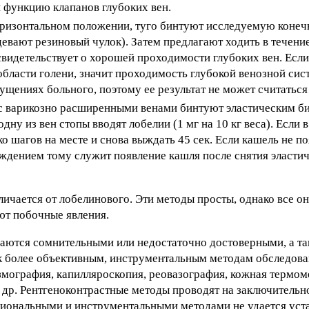
 функцию клапанов глубоких вен.
оризонтальном положении, туго бинтуют исследуемую конеч
девают резиновый чулок). Затем предлагают ходить в течение
идетельствует о хорошей проходимости глубоких вен. Если
бласти голени, значит проходимость глубокой венозной сис
щениях больного, поэтому ее результат не может считаться
 с варикозно расширенными венами бинтуют эластическим 
у из вен стопы вводят лобелии (1 мг на 10 кг веса). Если в 
о шагов на месте и снова выждать 45 сек. Если кашель не п
ждением тому служит появление кашля после снятия эластич
ичается от лобелинового. Эти методы просты, однако все о
ют побочные явления.
аются сомнительными или недостаточно достоверными, а та
к более объективным, инструментальным методам обследова
змография, капилляроскопия, реовазография, кожная термом
др. Рентгеноконтрастные методы проводят на заключительн
циональными и инструментальными методами не удается уст