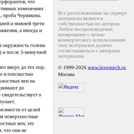
ерфорантов, что
ративных изменениях
Все расположенные на сервере
, проба Червякова.
материалы являются
дней и нижней трети
собственностью их авторов.
Любое воспроизведение,
яжения, а иногда и
копирование с целью
коммерческого использования
я окружность голени
этих материалов должно
согласовываться с авторами
) и после 3-минутной
материалов.
т вверх до тех пор,
© 1999-2026
www.inventech.ru
ю и плоскостью
Москва
хностных вен на
однимают до
 свидетельствует о
тупает.
исимости от целей
ом поверхностные
остных вен, это
, что они не