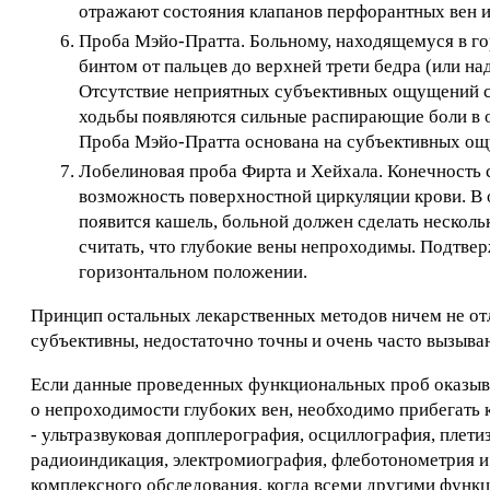
отражают состояния клапанов перфорантных вен и
Проба Мэйо-Пратта. Больному, находящемуся в г
бинтом от пальцев до верхней трети бедра (или на
Отсутствие неприятных субъективных ощущений св
ходьбы появляются сильные распирающие боли в о
Проба Мэйо-Пратта основана на субъективных ощу
Лобелиновая проба Фирта и Хейхала. Конечность
возможность поверхностной циркуляции крови. В одн
появится кашель, больной должен сделать нескольк
считать, что глубокие вены непроходимы. Подтвер
горизонтальном положении.
Принцип остальных лекарственных методов ничем не отл
субъективны, недостаточно точны и очень часто вызыва
Если данные проведенных функциональных проб оказыв
о непроходимости глубоких вен, необходимо прибегать 
- ультразвуковая допплерография, осциллография, плети
радиоиндикация, электромиография, флеботонометрия и 
комплексного обследования, когда всеми другими функ