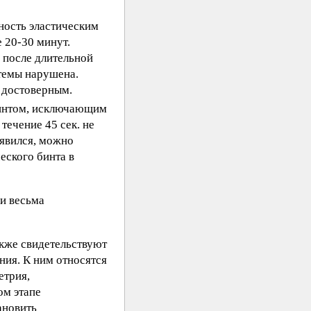
ность эластическим
 20-30 минут.
 после длительной
темы нарушена.
 достоверным.
бинтом, исключающим
течение 45 сек. не
оявился, можно
еского бинта в
ни весьма
кже свидетельствуют
ния. К ним относятся
етрия,
ом этапе
ановить