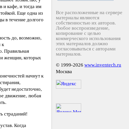
 и кафе, и тогда им
Все расположенные на сервере
стойкой. Еще одна из
материалы являются
цы в течение долгого
собственностью их авторов.
Любое воспроизведение,
копирование с целью
ность до, возможно,
коммерческого использования
этих материалов должно
 к
согласовываться с авторами
ю. Правильная
материалов.
 и женщин, которых
© 1999-2026
www.inventech.ru
Москва
онечностей начнут к
астирания,
будет недостаточно,
ое движение, любая
ть.
ть страданий!
устав. Когда