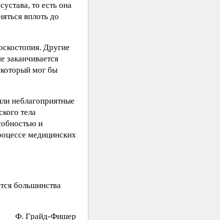
устава, то есть она
яться вплоть до
лоскостопия. Другие
е заканчивается
 который мог бы
 или неблагоприятные
ского тела
особностью и
процессе медицинских
ется большинства
Ф. Гpaйд-Фишeр