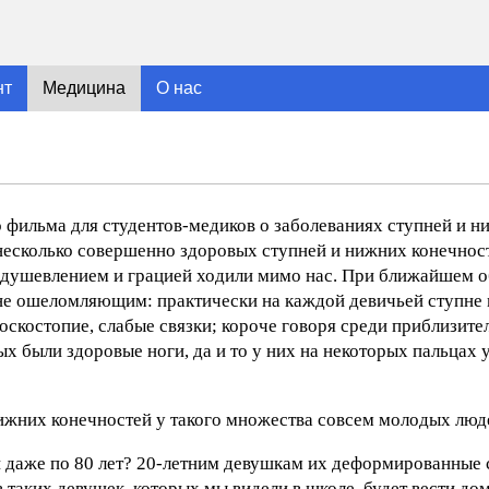
нт
Медицина
О нас
о фильма для студентов-медиков о заболеваниях ступней и н
несколько совершенно здоровых ступней и нижних конечнос
душевлением и грацией ходили мимо нас. При ближайшем 
ине ошеломляющим: практически на каждой девичьей ступне
скостопие, слабые связки; короче говоря среди приблизите
рых были здоровые ноги, да и то у них на некоторых пальцах
ижних конечностей у такого множества совсем молодых люд
или даже по 80 лет? 20-летним девушкам их деформированные
з таких девушек, которых мы видели в школе, будет вести до