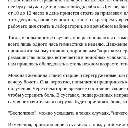
нее будут муж и дети и какая-нибудь работа. Другие, в
от 10 до 12 часов в день придется стоять за прилавком 
этих девушек, вполне вероятно, станет секретарем у врач
рабочего дня стоять в лаборатории, во врачебном кабинет
Тогда, в большинстве случаев, они распрощаются с комп
всего лишь одного часа гимнастики в неделю. Движение 
продолжительному стоянию, торопливым "коротким пере
размашистая походка встречается в подобных условиях
нам пришлось обследовать в столь нежном возрасте, теп
Молодая женщина станет старше и перегруженные или п
вечеру болеть. Она, вероятно, попытается предпринять к
облучения. Через некоторое время ее состояние, скорее
чтобы устранить боль. В суставах, подверженных непра
самая незначительная нагрузка будет причинять боль, к
"Бесполезно", можно услышать в таких случаях, "ничего
Изменения, происходящие в суставах стопы, у той же м