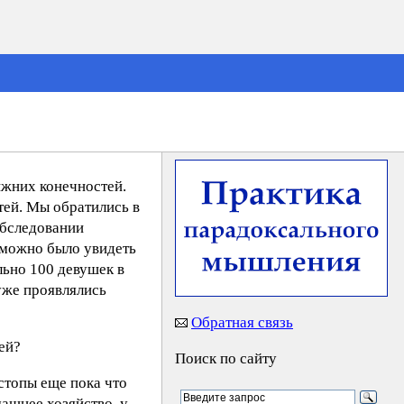
ижних конечностей.
тей. Мы обратились в
обследовании
 можно было увидеть
льно 100 девушек в
 уже проявлялись
Обратная связь
ей?
Поиск по сайту
 стопы еще пока что
машнее хозяйство, у