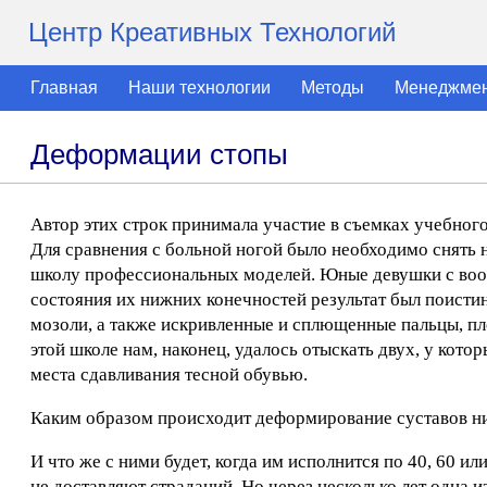
Центр Креативных Технологий
Главная
Наши технологии
Методы
Менеджме
Деформации стопы
Автор этих строк принимала участие в съемках учебног
Для сравнения с больной ногой было необходимо снять 
школу профессиональных моделей. Юные девушки с воо
состояния их нижних конечностей результат был поист
мозоли, а также искривленные и сплющенные пальцы, пло
этой школе нам, наконец, удалось отыскать двух, у кото
места сдавливания тесной обувью.
Каким образом происходит деформирование суставов н
И что же с ними будет, когда им исполнится по 40, 60 
не доставляют страданий. Но через несколько лет одна и