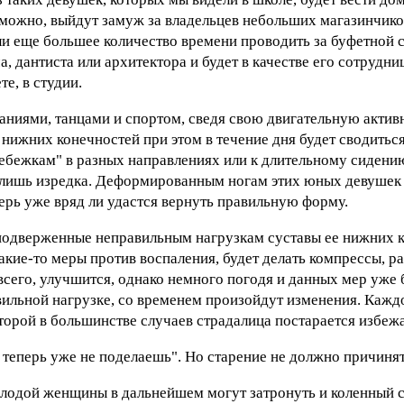
озможно, выйдут замуж за владельцев небольших магазинчиков
или еще большее количество времени проводить за буфетной 
а, дантиста или архитектора и будет в качестве его сотрудни
е, в студии.
аниями, танцами и спортом, сведя свою двигательную актив
нижних конечностей при этом в течение дня будет сводиться
бежкам" в разных направлениях или к длительному сидени
 лишь изредка. Деформированным ногам этих юных девушек
ерь уже вряд ли удастся вернуть правильную форму.
одверженные неправильным нагрузкам суставы ее нижних к
акие-то меры против воспаления, будет делать компрессы, р
 всего, улучшится, однако немного погодя и данных мер уже 
вильной нагрузке, со временем произойдут изменения. Кажд
оторой в большинстве случаев страдалица постарается избежа
 теперь уже не поделаешь". Но старение не должно причиня
олодой женщины в дальнейшем могут затронуть и коленный с