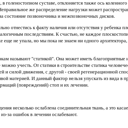
в голеностопном суставе, отклоняется также ось коленного с
Неправильное же распределение нагрузки может распростран
 на состояние позвоночника и межпозвоночных дисков.
льно отнестись к факту наличия или отсутствия у ребенка п
алогичным последствиям. К счастью, не каждое плоскостопи
 еще не упала, но мы пока не знаем ни одного архитектора,
узкам называют "статикой". Она может иметь благоприятные
е можно учесть. От статики в строительстве статика человече
ией и силой движения, с другой - своей регенерационной сп
вой материей. И данный фактор нельзя упускать из вида в 
рмаций (повреждений) стоп и их лечении.
дения несколько ослаблена соединительная ткань, а это каса
 из-за ошибок в лечении ослабевают.