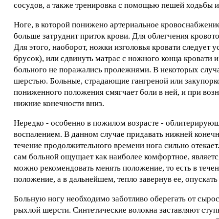
сосудов, а также тренировка с помощью пешей ходьбы 
Ноге, в которой понижено артериальное кровоснабжение
больше затруднит приток крови. Для облегчения кровот
Для этого, наоборот, ножки изголовья кровати следует 
брусок), или сдвинуть матрас с ножного конца кровати 
больного не поражались пролежнями. В некоторых случ
шерстью. Больные, страдающие гангреной или закупорко
пониженного положения смягчает боли в ней, и при воз
нижние конечности вниз.
Нередко - особенно в пожилом возрасте - облитерирую
воспалением. В данном случае придавать нижней конеч
течение продолжительного времени нога сильно отекает
сам больной ощущает как наиболее комфортное, являетс
можно рекомендовать менять положение, то есть в тече
положение, а в дальнейшем, тепло завернув ее, опускать
Больную ногу необходимо заботливо оберегать от сырос
рыхлой шерсти. Синтетические волокна заставляют сту