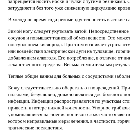
запрещается носить носки и чулки с тугими резинками.
затрудняет и без того уже сниженную циркуляцию крови 
B холодное время года рекомендуется носить высокие са
Зимой ногу следует укутывать ватой. Непосредственное
сосудов и повышает тканевый обмен веществ. Это може
поступлением кислорода. При этом возникает угроза о
или воздействия электрической дуги на туловище, горячи
добавлением алкоголя. Его потребление, в отличие от ни
лекарственного средства. Весьма сомнительным результ
Теплые общие ванны для больных с сосудистыми заболев
Кожу следует тщательно оберегать от повреждений. При
пальцами, безусловно, должно являться для больного по
инфекции. Инфекции распространяются по участкам сто
привести к потере нижней конечности. Упорное грибко
упоминавшиеся нагноения ногтевого ложа часто являют
котором неправильные меры лечения, в частности, горяч
трагические последствия.