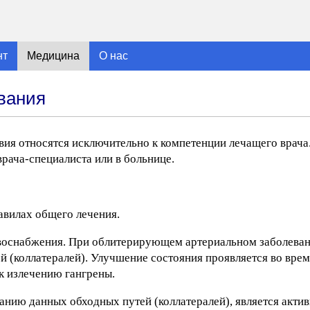
нт
Медицина
О нас
вания
вия относятся исключительно к компетенции лечащего врача
рача-специалиста или в больнице.
авилах общего лечения.
воснабжения. При облитерирующем артериальном заболевани
 (коллатералей). Улучшение состояния проявляется во время
к излечению гангрены.
ию данных обходных путей (коллатералей), является актив