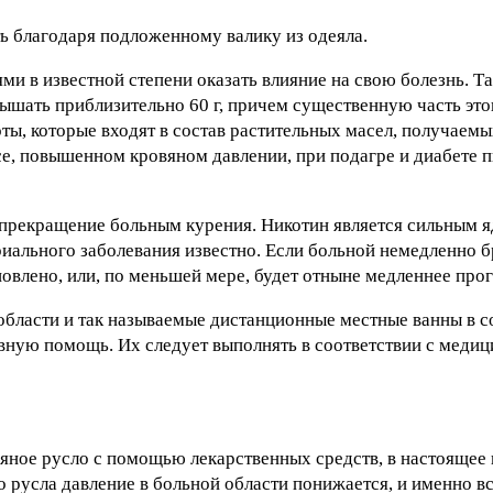
ь благодаря подложенному валику из одеяла.
и в известной степени оказать влияние на свою болезнь. Т
ышать приблизительно 60 г, причем существенную часть эт
ы, которые входят в состав растительных масел, получаем
е, повышенном кровяном давлении, при подагре и диабете п
прекращение больным курения. Никотин является сильным яд
иального заболевания известно. Если больной немедленно б
новлено, или, по меньшей мере, будет отныне медленнее про
бласти и так называемые дистанционные местные ванны в с
ную помощь. Их следует выполнять в соответствии с меди
яное русло с помощью лекарственных средств, в настоящее
о русла давление в больной области понижается, и именно в