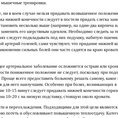
и мышечные тренировки.
, ни в коем случае нельзя придавать возвышенное положени
ока нижней конечности следует в постели придать слегка за
установить несколько выше (например, на один-два кирпича 
и заменить его шерстяным одеялом. Необходимо следить за т
аях следует подкладывать под них подушку, набитую пшениц
й артерий голеней, сами чувствуют, что придание нижней к
никновении сильных болей они часто садятся на краю кроват
щее артериальное заболевание осложняется острым или хро
ности пониженное положение не следует, поскольку при под
. Проще всего предоставить больному решать самому, какое
я для него наилучшим. Особенно при болях, возникающих в 
ние 10-15 минут следует придавать нижней конечности гори
 на 10-20 с на низкую подставку, стоящую около кровати.
ти и переохлаждения. Подходящими для этой цели являются
пню потеть и обусловливают повышенную теплоотдачу. Кате