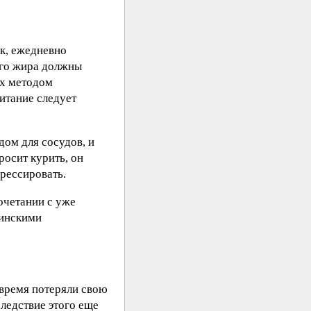
ак, ежедневно
ого жира должны
ых методом
итание следует
ом для сосудов, и
росит курить, он
грессировать.
очетании с уже
цинскими
 время потеряли свою
следствие этого еще