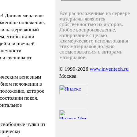
Все расположенные на сервере
е! Данная мера еще
материалы являются
ниженное положение.
собственностью их авторов.
или на деревянный
Любое воспроизведение,
копирование с целью
ем, чтобы пятки
коммерческого использования
ей или овечьей
этих материалов должно
онечности
согласовываться с авторами
материалов.
и и свешивают
© 1999-2026
www.inventech.ru
Москва
ническим венозным
обном положении в
 положение, которое
состоянии покоя,
зонтальное
 свободные чулки из
горически