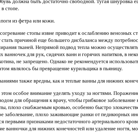
 Обувь должна быть достаточно свободной. Тугая шнуровка 
в стопе.
поги из фетра или кожи.
 согревание стопы извне приводит к ослаблению венозных 
т стать причиной еще большего дисбаланса между потребнос
тмирания тканей. Непрямой подвод тепла можно осуществлят
х ванночек для рук, сидячих ванн и горячих напитков, в нек
котина, не запрещено. Однако не рекомендуется использовать
атом являлось бы превращение курильщика в пьяницу.
аниями также вредны, как и теплые ванны для нижних конеч
 этом особое внимание уделять уходу за ногтями. Поражен
водом для обращения к врачу, чтобы грибковое заболевание 
пы, плохо снабжаемым кровью, особенно быстро злокачеств
вое заболевание, плохо заживающие ранки от педикюрных ин
ся первыми признаками недостаточного артериального кров
ие ванночки для нижних конечностей или удаление ногтя, м