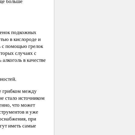
еще больше
стенок подкожных
тью в кислороде и
ь с помощью грелок
оторых случаях с
 алкоголь в качестве
ностей.
ие грибком между
не стало источником
енно, что может
струментов и уже
оснабжения, при
огут иметь самые