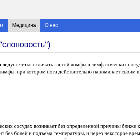
нт
Медицина
О нас
"слоновость")
следует четко отличать застой лимфы в лимфатических сосуд
 лимфы, при котором нога действительно напоминает своим 
ских сосудах возникает без определенной причины ближе к
ит без болей и подъема температуры, и через некоторое вре