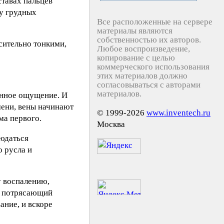
ставах пальцев
 у грудных
Все расположенные на сервере
материалы являются
собственностью их авторов.
сительно тонкими,
Любое воспроизведение,
копирование с целью
коммерческого использования
этих материалов должно
согласовываться с авторами
материалов.
енное ощущение. И
мени, вены начинают
© 1999-2026
www.inventech.ru
ма первого.
Москва
людаться
 русла и
у воспалению,
ый потрясающий
ание, и вскоре