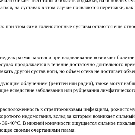
ала отекает тыл стопы и область лодыжки, на основных су
ться, на суставах в этом случае появляются перетяжки, как
: при этом сами голеностопные суставы остаются еще отно
 недель размягчаются и при надавливании возникает болезн
 сосудах продолжается в течение достаточно длительного вре
текать другой сустав ноги, но объем отека не достигает объе
едующим облучением (рентген или радий), также могут наб
щие вследствие заболевания или рубцевания лимфатического
драсположенность к стрептококковым инфекциям, рожистом
короткого недомогания, вслед за которым возникает сильн
о 39-40°С. В нижней конечности ощущается сильное покалыв
ающее своими очертаниями пламя.