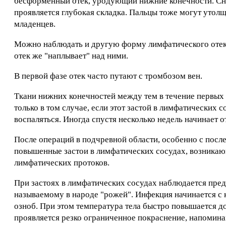
бесформенный отек, уродующий нижние конечности. Снач
проявляется глубокая складка. Пальцы тоже могут утолща
младенцев.
Можно наблюдать и другую форму лимфатического отека
отек же "наплывает" над ними.
В первой фазе отек часто путают с тромбозом вен.
Ткани нижних конечностей между тем в течение первых
только в том случае, если этот застой в лимфатических
воспаляться. Иногда спустя несколько недель начинает о
После операций в подчревной области, особенно с посл
повышенные застои в лимфатических сосудах, возникаю
лимфатических протоков.
При застоях в лимфатических сосудах наблюдается пре
называемому в народе "рожей". Инфекция начинается с 
озноб. При этом температура тела быстро повышается д
проявляется резко ограниченное покраснение, напомин