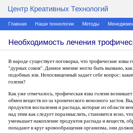
Центр Креативных Технологий
Главная
Наши технологии
Методы
Менеджме
Необходимость лечения трофичес
В народе существует поговорка, что трофические язвы 
"дурных соков". Данное мнение могло быть вызвано, ка
подобных язв. Непосвященный задает себе вопрос: каки
голени?
Как уже отмечалось, трофическая язва голени возникает 
обмен веществ из-за хронического венозного застоя. Вы
продуктов воспаления и распада, которые из области ве
над этим как следует поразмыслить, становится ясно, ч
уменьшает накопление продуктов распада и веществ, об
попадают в круг кровообращения организма, они должны