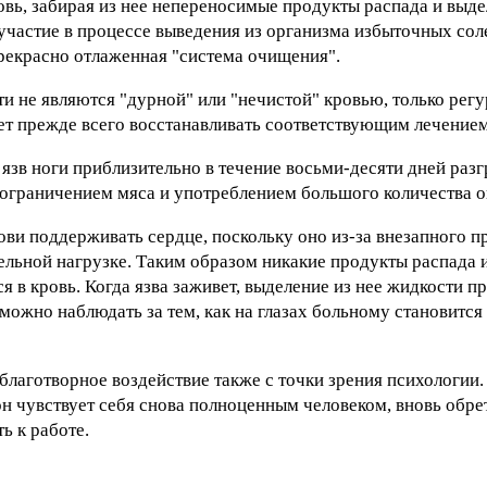
овь, забирая из нее непереносимые продукты распада и выде
частие в процессе выведения из организма избыточных сол
рекрасно отлаженная "система очищения".
и не являются "дурной" или "нечистой" кровью, только регу
ет прежде всего восстанавливать соответствующим лечением
зв ноги приблизительно в течение восьми-десяти дней разг
ограничением мяса и употреблением большого количества 
ови поддерживать сердце, поскольку оно из-за внезапного п
ельной нагрузке. Таким образом никакие продукты распада 
 в кровь. Когда язва заживет, выделение из нее жидкости пр
ожно наблюдать за тем, как на глазах больному становится л
лаготворное воздействие также с точки зрения психологии. Н
 он чувствует себя снова полноценным человеком, вновь обр
ь к работе.