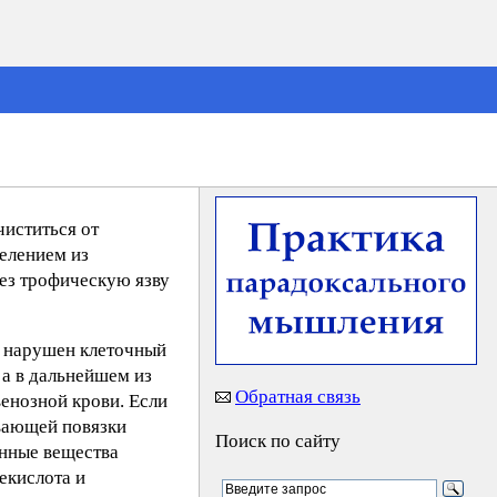
чиститься от
делением из
рез трофическую язву
но нарушен клеточный
 а в дальнейшем из
Обратная связь
венозной крови. Если
ивающей повязки
Поиск по сайту
анные вещества
екислота и