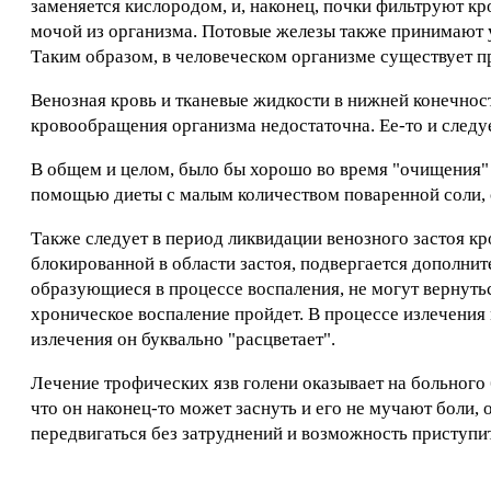
заменяется кислородом, и, наконец, почки фильтруют кр
мочой из организма. Потовые железы также принимают у
Таким образом, в человеческом организме существует п
Венозная кровь и тканевые жидкости в нижней конечност
кровообращения организма недостаточна. Ее-то и следу
В общем и целом, было бы хорошо во время "очищения" я
помощью диеты с малым количеством поваренной соли, 
Также следует в период ликвидации венозного застоя кр
блокированной в области застоя, подвергается дополнит
образующиеся в процессе воспаления, не могут вернуться
хроническое воспаление пройдет. В процессе излечения м
излечения он буквально "расцветает".
Лечение трофических язв голени оказывает на больного б
что он наконец-то может заснуть и его не мучают боли,
передвигаться без затруднений и возможность приступит