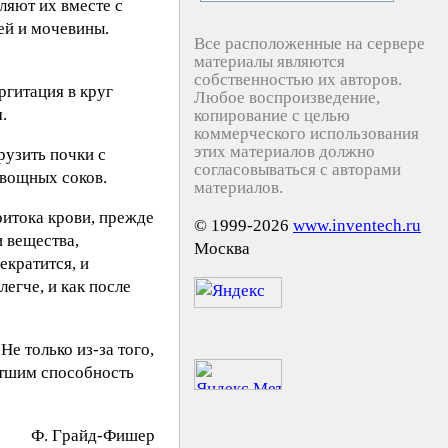
ляют их вместе с
ей и мочевины.
Все расположенные на сервере
материалы являются
собственностью их авторов.
ргитация в круг
Любое воспроизведение,
.
копирование с целью
коммерческого использования
этих материалов должно
рузить почки с
согласовываться с авторами
овощных соков.
материалов.
ритока крови, прежде
© 1999-2026
www.inventech.ru
и вещества,
Москва
екратится, и
егче, и как после
е только из-за того,
етшим способность
Ф. Гpaйд-Фишeр