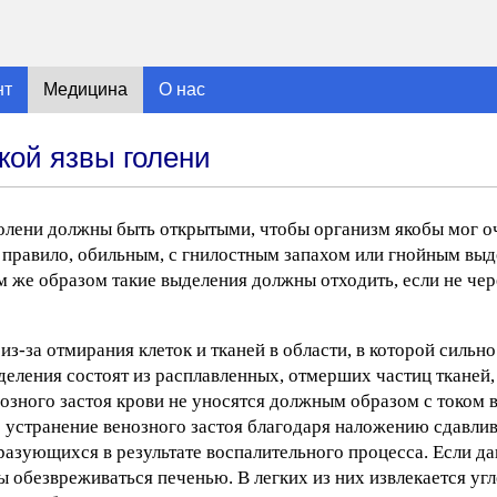
нт
Медицина
О нас
кой язвы голени
голени должны быть открытыми, чтобы организм якобы мог о
к правило, обильным, с гнилостным запахом или гнойным вы
м же образом такие выделения должны отходить, если не че
из-за отмирания клеток и тканей в области, в которой силь
деления состоят из расплавленных, отмерших частиц тканей,
нозного застоя крови не уносятся должным образом с током 
то устранение венозного застоя благодаря наложению сдавл
разующихся в результате воспалительного процесса. Если д
 обезвреживаться печенью. В легких из них извлекается угл