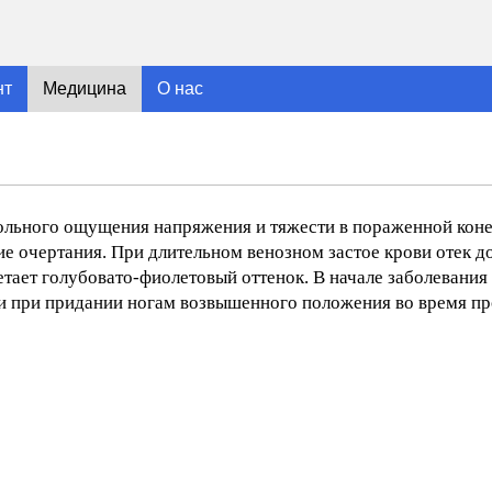
нт
Медицина
О нас
больного ощущения напряжения и тяжести в пораженной кон
е очертания. При длительном венозном застое крови отек д
тает голубовато-фиолетовый оттенок. В начале заболевания
и при придании ногам возвышенного положения во время п