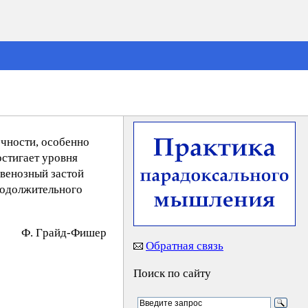
ечности, особенно
остигает уровня
 венозный застой
родолжительного
Ф. Гpaйд-Фишeр
Обратная связь
Поиск по сайту