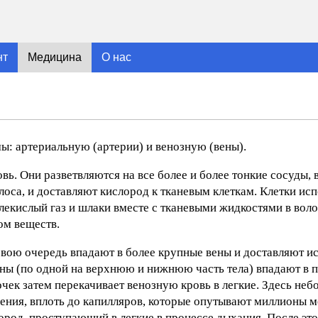
нт
Медицина
О нас
ы: артериальную (артерии) и венозную (вены).
. Они разветвляются на все более и более тонкие сосуды, 
оса, и доставляют кислород к тканевым клеткам. Клетки ис
лекислый газ и шлаки вместе с тканевыми жидкостями в вол
ом веществ.
 свою очередь впадают в более крупные вены и доставляют и
ены (по одной на верхнюю и нижнюю часть тела) впадают в 
очек затем перекачивает венозную кровь в легкие. Здесь не
вления, вплоть до капилляров, которые опутывают миллионы
слород, проступающий в легкие в процессе дыхания. После эт