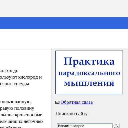
вплоть до
пользуют кислород и
осяные сосуды
спользованную,
Обратная связь
правую половину
Поиск по сайту
большие кровеносные
 мельчайших легочных
ого обмена