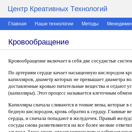
Центр Креативных Технологий
Главная
Наши технологии
Методы
Менеджме
Кровообращение
Кровообращение включает в себя две сосудистые систем
По артериям сердце качает насыщенную кислородом кровь
капилляров, диаметр которых не превышает диаметра вол
доставленные кровью питательные вещества и отдают уг
(капилляры). Этот процесс называется клеточным обмен
Капилляры сначала сливаются в тонкие вены, которые в
бедную кислородом, кровь обратно к сердцу. Главные в
сердца, и сначала попадают в желудочек. Правый желуд
сосуды снова разветвляются на все более мелкие ответ
альвеол. Здесь кровь отдает углекислоту и забирает ки