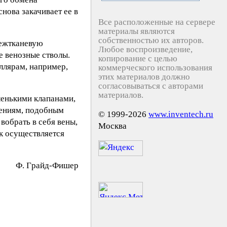
нова закачивает ее в
Все расположенные на сервере
материалы являются
собственностью их авторов.
межтканевую
Любое воспроизведение,
е венозные стволы.
копирование с целью
ллярам, например,
коммерческого использования
этих материалов должно
согласовываться с авторами
материалов.
ленькими клапанами,
жениям, подобным
© 1999-2026
www.inventech.ru
вобрать в себя вены,
Москва
к осуществляется
Ф. Гpaйд-Фишeр