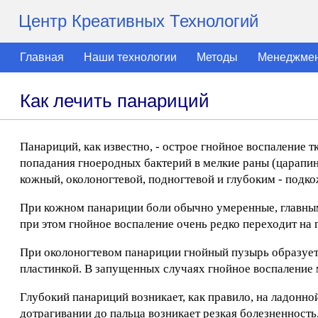
Центр Креативных Технологий
Главная
Наши технологии
Методы
Менеджме
Как лечить панариций
Панариций, как известно, - острое гнойное воспаление т
попадания гноеродных бактерий в мелкие раны (царапин
кожный, околоногтевой, подногтевой и глубоким - подко
При кожном панариции боли обычно умеренные, главны
при этом гнойное воспаление очень редко переходит на
При околоногтевом панариции гнойный пузырь образуетс
пластинкой. В запущенных случаях гнойное воспаление м
Глубокий панариций возникает, как правило, на ладонн
дотрагивании до пальца возникает резкая болезненность