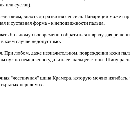
я или сустав).
дствиям, вплоть до развития сепсиса. Панариций может пр
ая и суставная форма - к неподвижности пальца.
вать больному своевременно обратиться к врачу для решени
в коем случае недопустимо.
я. При любом, даже незначительном, повреждении кожи пал
озы нужно немедленно удалить ее. пальцев стопы. Шину расп
чная "лестничная" шина Крамера, которую можно изгибать, 
открытых переломах.