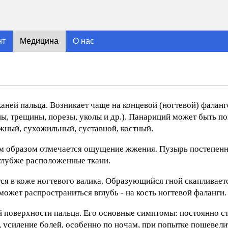
нт
Медицина
О нас
каней пальца. Возникает чаще на концевой (ногтевой) фаланг
ы, трещины, порезы, уколы и др.). Панариций может быть п
жный, сухожильный, суставной, костный.
м образом отмечается ощущение жжения. Пузырь постепенн
 глубже расположенные ткани.
я в коже ногтевого валика. Образующийся гной скапливает
ожет распространиться вглубь - на кость ногтевой фаланги.
ой поверхности пальца. Его основные симптомы: постоянно с
, усиление болей, особенно по ночам, при попытке пошевели