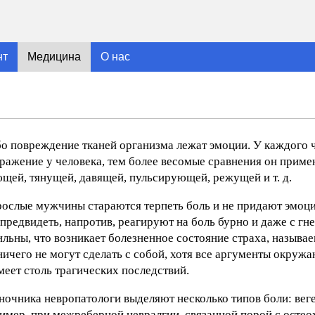
нт
Медицина
О нас
бо повреждение тканей организма лежат эмоции. У каждого 
ражение у человека, тем более весомые сравнения он приме
ющей, тянущей, давящей, пульсирующей, режущей и т. д.
зрослые мужчины стараются терпеть боль и не придают эмоц
редвидеть, напротив, реагируют на боль бурно и даже с гне
льны, что возникает болезненное состояние страха, называ
ничего не могут сделать с собой, хотя все аргументы окру
имеет столь трагических последствий.
очника невропатологи выделяют несколько типов боли: вег
мер, при межреберной невралгии, связанной порой с остео