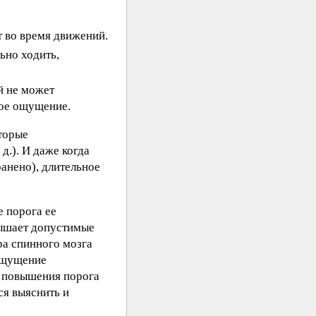
т во время движений.
ьно ходить,
й не может
вое ощущение.
оторые
д.). И даже когда
анено), длительное
 порога ее
вышает допустимые
ра спинного мозга
 ощущение
я повышения порога
ся выяснить и