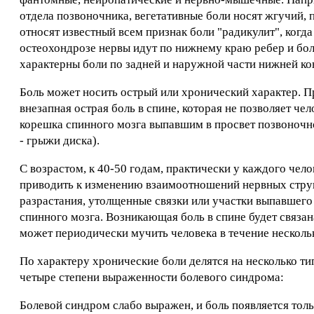
отдела позвоночника, вегетативные боли носят жгучий, 
относят известный всем признак боли "радикулит", когд
остеохондрозе нервы идут по нижнему краю ребер и бол
характерны боли по задней и наружной части нижней к
Боль может носить острый или хронический характер. П
внезапная острая боль в спине, которая не позволяет ч
корешка спинного мозга выпавшим в просвет позвоночн
- грыжи диска).
С возрастом, к 40-50 годам, практически у каждого чел
приводить к изменению взаимоотношений нервных струк
разрастания, утолщенные связки или участки выпавшего
спинного мозга. Возникающая боль в спине будет связан
может периодически мучить человека в течение нескольк
По характеру хронические боли делятся на несколько т
четыре степени выраженности болевого синдрома:
Болевой синдром слабо выражен, и боль появляется толь