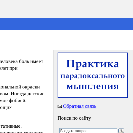
человека боль имеет
няет при
иональной окраски
вом. Иногда детские
емое фобией.
Обратная связь
жающих
Поиск по сайту
етативные,
хондрозом грудного