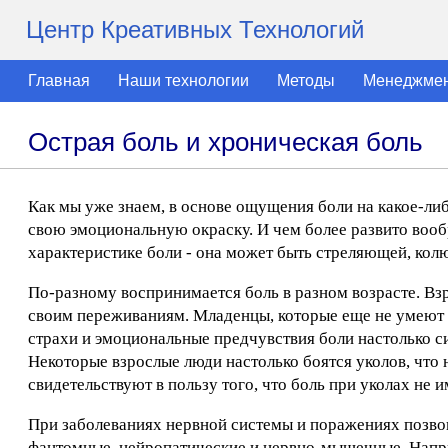
Центр Креативных Технологий
Главная
Наши технологии
Методы
Менеджме
Острая боль и хроническая боль
Как мы уже знаем, в основе ощущения боли на какое-ли
свою эмоциональную окраску. И чем более развито вооб
характеристике боли - она может быть стреляющей, кол
По-разному воспринимается боль в разном возрасте. В
своим переживаниям. Младенцы, которые еще не умеют п
страхи и эмоциональные предчувствия боли настолько си
Некоторые взрослые люди настолько боятся уколов, что 
свидетельствуют в пользу того, что боль при уколах не 
При заболеваниях нервной системы и поражениях позвон
фантомные, нейропатические и нервно-мышечные. Напри