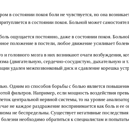
м в состоянии покоя боли не чувствуется, но она возникае
ритупляется в состоянии покоя. Больной может самостоятел
боль ощущается постоянно, даже в состоянии покоя. Больно
нное положение в постели, любое движение усиливает боле
о и головного мозга в них возникают очаги возбуждения, к
зма (двигательную, сердечно-сосудистую, дыхательную и т. 
рации удален межпозвонковый диск и сдавление корешка устр
лью. Одним из способов борьбы с болью является повышение
аботой фильтров. Например, если мощность воздействия пре
еток центральной нервной системы, то на уровне анализато
учае не каждое раздражение воспринимается как боль и ее
низма не беспредельны. Существует негативные последстви
 болезни необходимо обратиться к специалистам и попытать