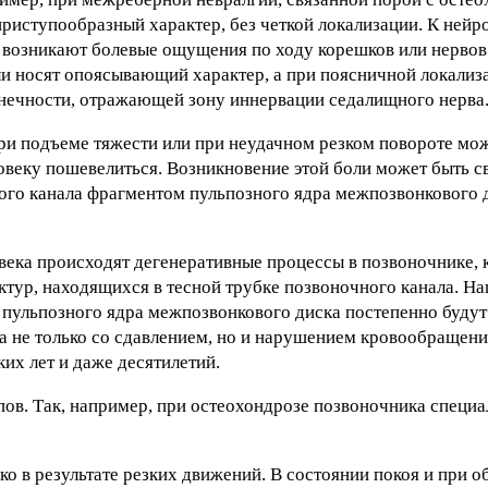
приступообразный характер, без четкой локализации. К нейр
а возникают болевые ощущения по ходу корешков или нервов.
и носят опоясывающий характер, а при поясничной локализ
онечности, отражающей зону иннервации седалищного нерва
ри подъеме тяжести или при неудачном резком повороте мо
еловеку пошевелиться. Возникновение этой боли может быть с
ого канала фрагментом пульпозного ядра межпозвонкового д
овека происходят дегенеративные процессы в позвоночнике, 
тур, находящихся в тесной трубке позвоночного канала. На
 пульпозного ядра межпозвонкового диска постепенно будут
а не только со сдавлением, но и нарушением кровообращени
их лет и даже десятилетий.
ипов. Так, например, при остеохондрозе позвоночника специ
ко в результате резких движений. В состоянии покоя и при 