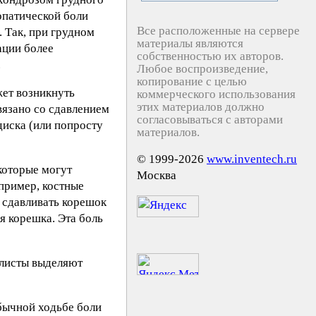
опатической боли
Все расположенные на сервере
 Так, при грудном
материалы являются
ации более
собственностью их авторов.
.
Любое воспроизведение,
копирование с целью
жет возникнуть
коммерческого использования
этих материалов должно
вязано со сдавлением
согласовываться с авторами
иска (или попросту
материалов.
© 1999-2026
www.inventech.ru
которые могут
Москва
пример, костные
 сдавливать корешок
я корешка. Эта боль
алисты выделяют
обычной ходьбе боли